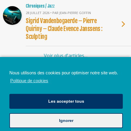
Chroniques / Jazz
28 JUILLET 2026 • PAR JEAN-PIERRE GOFFIN
Sigrid Vandenbogaerde – Pierre
Quiriny – Claude Evence Janssens :
Sculpting
Voir plus d'articles…
Nous utilisons des cookies pour optimiser notre site web.
Mobile
Bureau
Politique de cookies
Les accepter tous
Ignorer
Avec le soutien de la Province de Liège