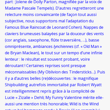
part : Jolene de Dolly Parton, magnifiée par la voix de
Madame Pascale Tempels). D’autres regretteront une
relecture moins convaincante (de façon tout aussi
subjective, nous supportons mal l’adaptation du
Famous Blue Raincoat de Leonard Cohen). Nappes de
claviers brumeuses balayées par la douceur des vents
(cor anglais, saxophone, flûte traversière, …), basse
omniprésente, ambiances
lynchiennes
(cf. « Old Man »
de Bryan Maclean), le tout sur un tempo d’une infinie
lenteur : le résultat est souvent probant, voire
déroutant ! Certaines reprises sont presque
méconnaissables (My Oblivion des Tindersticks…). Puis
il y a d’autres belles (re)découvertes : le magnifique
Shipbuilding autrefois immortalisé par Robert Wyatt
est intelligemment repris grâce à la complicité de
Lucie « Zizalie » Dehli; My Funny Valentine mérite elle-
aussi une mention très honorable; Wild is the Wind