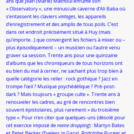
ans que Jean (Marie) Mathoul enfume son
« Observatory », une minuscule caverne d’Ali Baba où
s’entassent les claviers
vintages
, les appareils
d’enregistrement et des amplis de tous poils. C’est
dans cet endroit précisément situé à Huy (mais
qu’importe…) que convergent les fichiers à mixer ou –
plus épisodiquement – un musicien ou l’autre venu
graver sa session. Trente ans pour une quinzaine
d’albums que les chroniqueurs de tous horizons ont
eu bien du mal à cerner, ne sachant plus trop bien à
quelle catégorie les relier : rock gothique ? Jazz en
trompe l’œil ? Musique psychédélique ? Pré-post-
dark ? Mais toujours « groupe culte ». Trente ans à
renouveler les cadres, au gré de rencontres bien
souvent épistolaires, plus rarement « du troisième
type ». Pour n’en citer que quelques-uns (désolé pour
cet exercice imposé de
name dropping
) : Martyn Bates
et Peter Becker (Eyeless in Gaza), Rodolphe Burger et