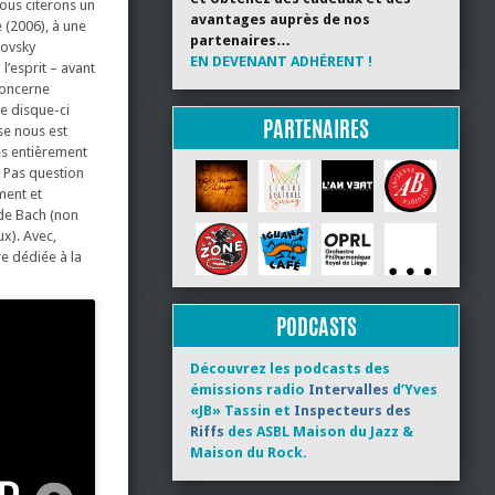
nous citerons un
avantages auprès de nos
 (2006), à une
partenaires…
kovsky
EN DEVENANT ADHÉRENT !
l’esprit – avant
concerne
ce disque-ci
PARTENAIRES
se nous est
ces entièrement
. Pas question
ment et
 de Bach (non
x). Avec,
e dédiée à la
PODCASTS
Découvrez les podcasts des
émissions radio
Intervalles
d’Yves
«JB» Tassin et
Inspecteurs des
Riffs
des ASBL Maison du Jazz &
Maison du Rock.