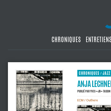
CHRONIQUES
ENTRETIEN
CHRONIQUES
JAZZ
/
ANJA LECHNER
PUBLIÉ PAR
YVES «JB» TASSIN
ECM / Outhere