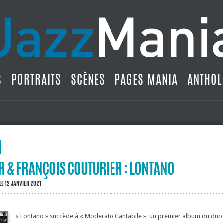
S
PORTRAITS
SCÈNES
PAGES MANIA
ANTHOL
 & FRANÇOIS COUTURIER : LONTANO
LE 12 JANVIER 2021
« Lontano » succède à « Moderato Cantabile », un premier album du duo