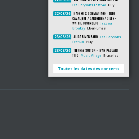
22/08/26
Les Polysons Festival
Huy
HAESEN & BONMARIAGE + TRIO
22/08/26
CAVALIERE / DARDENNE / DILLE +
WATTIÉ ROSENBERG
Jazz au
Broukay
Eben-Emael
ALICE RIVER BAND
23/08/26
Les Polysons
Festival
Huy
TIERNEY SUTTON + IVAN PADUART
28/08/26
TRIO
Music Village
Bruxelles
Toutes les dates des concerts