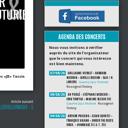
AGENDA DES CONCERTS
Nous vous invitons à vérifier
auprès du site de l’organisateur
que le concert qui vous intéresse
est bien maintenu.
GUILLAUME VIERSET + BARBARA
07/08/26
s «JB» Tassin
WIERNIK + AIRELLE BESSON + BJO / N.
LORIERS
Gaume Jazz Festival
Rossignol-Tintiny
AN PIERLÉ + STÉPHANE MERCIER +
08/08/26
ERIK TRUFFAZ + MAXIME BLESIN ETC
Article suivant
Gaume Jazz Festival
Rossignol-
LERTOLLERMEIER : 5
Tintiny
ARTHUR POSSING + OZAIN QUINTET +
09/08/26
FRANÇOIS VAIANA + UNDER THE REEFS
ORCH. + HOMMAGE À E.S.T. ETC