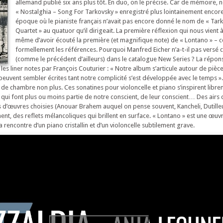
allemand publié six ans plus tôt. En duo, on le précise. Car de mémoire, 
« Nostalghia – Song For Tarkovsky » enregistré plus lointainement encore
époque où le pianiste français n’avait pas encore donné le nom de « Tar
Quartet » au quatuor qu’il dirigeait. La première réflexion qui nous vient à 
même d’avoir écouté la première (et magnifique note) de « Lontano » – 
formellement les références. Pourquoi Manfred Eicher n’a-t-il pas versé 
(comme le précédent d’ailleurs) dans le catalogue New Series ? La répon
 les liner notes par François Couturier : « Notre album s’articule autour de piè
peuvent sembler écrites tant notre complicité s’est développée avec le temps »
 de chambre non plus. Ces sonatines pour violoncelle et piano s’inspirent libre
ui font plus ou moins partie de notre conscient, de leur conscient… Des airs
s d’œuvres choisies (Anouar Brahem auquel on pense souvent, Kancheli, Dutilleu
t, des reflets mélancoliques qui brillent en surface. « Lontano » est une œuvr
La rencontre d’un piano cristallin et d’un violoncelle subtilement grave.