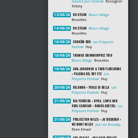
Gaume Jazz Festival
Rossignol-
Tintiny
NO STEAM
13/08/26
Music Village
Bruxelles
NO STEAM
14/08/26
Music Village
Bruxelles
CHAKÂM DUO
18/08/26
Les Polysons
Festival
Huy
THOMAS GRIMMONPREZ TRIO
18/08/26
Music Village
Bruxelles
ANU JUNNONEN & TUUR FLORIZOONE
19/08/26
+ PALOMA DEL REY ETC
Les
Polysons Festival
Huy
BELAMBA + PAOLA DI BELLA
20/08/26
Les
Polysons Festival
Huy
BIA FERREIRA + DYNA, LEWIS AND
21/08/26
SOUL CARAVAN + BANDA QUETZAL
Les
Polysons Festival
Huy
PROJECTION MILES + JO DIDDEREN +
21/08/26
WE WANT MILES
Jazz au Broukay
Eben-Emael
VOX OXALYS + ANA VAGA DUO ETC