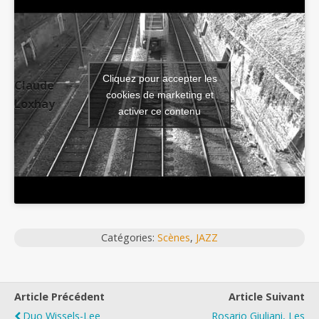
Cliquez pour accepter les
Claude
cookies de marketing et
Loxhay
activer ce contenu
Catégories:
Scènes
,
JAZZ
Article Précédent
Article Suivant
Duo Wissels-Lee
Rosario Giuliani, Les