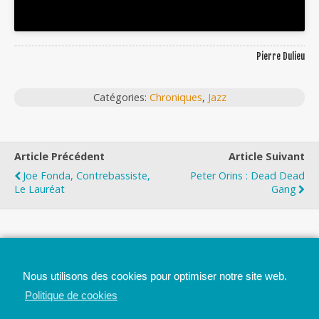
Pierre Dulieu
Catégories:
Chroniques
,
Jazz
Article Précédent
Article Suivant
Joe Fonda, Contrebassiste,
Peter Orins : Dead Dead
Le Lauréat
Gang
Top
Nous utilisons des cookies pour optimiser notre site web.
Mobile
Bureau
Politique de cookies