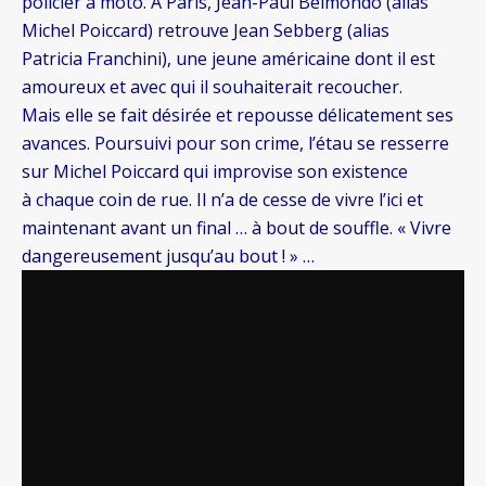
policier à moto. A Paris, Jean-Paul Belmondo (alias
Michel Poiccard) retrouve Jean Sebberg (alias
Patricia Franchini), une jeune américaine dont il est
amoureux et avec qui il souhaiterait recoucher.
Mais elle se fait désirée et repousse délicatement ses
avances. Poursuivi pour son crime, l’étau se resserre
sur Michel Poiccard qui improvise son existence
à chaque coin de rue. Il n’a de cesse de vivre l’ici et
maintenant avant un final … à bout de souffle. « Vivre
dangereusement jusqu’au bout ! » …