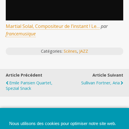
Martial Solal, Compositeur de l’instant ! Le…
par
francemusique
Catégories:
Scènes
,
JAZZ
Article Précédent
Article Suivant
Emile Parisien Quartet,
Sullivan Fortner, Aria
Spezial Snack
Top
Nous utilisons des cookies pour optimiser notre site web.
Mobile
Bureau