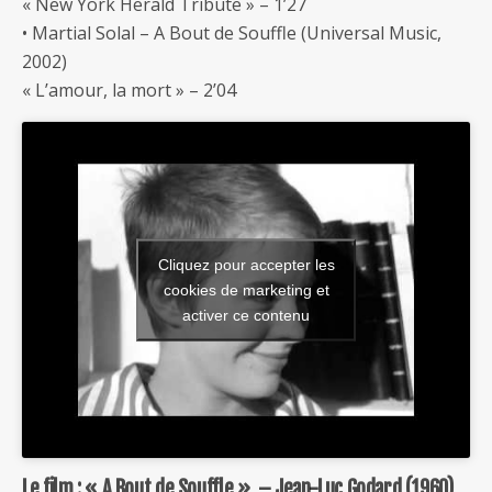
« New York Herald Tribute » – 1’27
• Martial Solal – A Bout de Souffle (Universal Music,
2002)
« L’amour, la mort » – 2’04
Cliquez pour accepter les
cookies de marketing et
activer ce contenu
Le film : « A Bout de Souffle » – Jean-Luc Godard (1960)