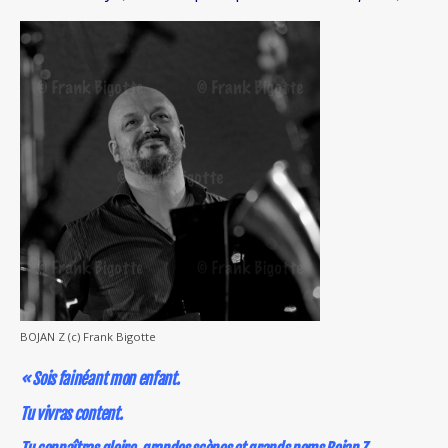
BOJAN Z (c) Frank Bigotte
« Sois fainéant mon enfant.
Tu vivras content.