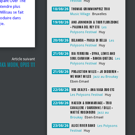
capant Over The
Festival
Huy
ntendre plus
THOMAS GRIMMONPREZ TRIO
18/08/26
illisau se fait
Music Village
Bruxelles
roduire dans
ANU JUNNONEN & TUUR FLORIZOONE
19/08/26
ie.
+ PALOMA DEL REY ETC
Les
Polysons Festival
Huy
BELAMBA + PAOLA DI BELLA
20/08/26
Les
Polysons Festival
Huy
BIA FERREIRA + DYNA, LEWIS AND
21/08/26
SOUL CARAVAN + BANDA QUETZAL
Les
Article suivant
AKA MOON, OPUS 111
Polysons Festival
Huy
PROJECTION MILES + JO DIDDEREN +
21/08/26
WE WANT MILES
Jazz au Broukay
Eben-Emael
VOX OXALYS + ANA VAGA DUO ETC
22/08/26
Les Polysons Festival
Huy
HAESEN & BONMARIAGE + TRIO
22/08/26
CAVALIERE / DARDENNE / DILLE +
WATTIÉ ROSENBERG
Jazz au
Broukay
Eben-Emael
ALICE RIVER BAND
23/08/26
Les Polysons
Festival
Huy