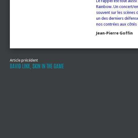
Le rappel est tout aus
Rainbow. Un concert/en
souvent sur les scènes d
un des derniers défense
nos contrées aux côtés 
Jean-Pierre Goffin
Article précédent
DAVID LINX, SKIN IN THE GAME