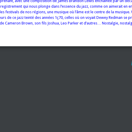
si prenant, avec une composition de James Brandon Lewis enchaînée par un dé
registrement qui nous plonge dans l’essence du jazz, comme on aimerait en e
es festivals de nos régions, une musique où l’âme est le centre de la musique. W
urs de ce jazz teinté des années 1ç70, celles où on voyait Dewey Redman se p
de Cameron Brown, son fils Joshua, Leo Parker et d’autres… Nostalgie, nostalg