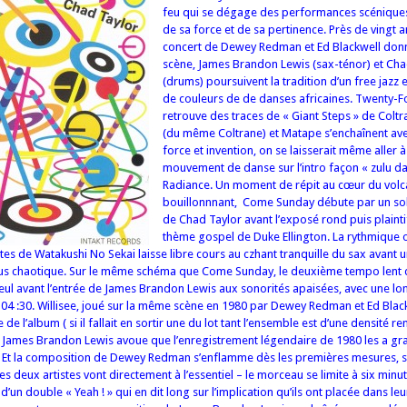
feu qui se dégage des performances scéniques
de sa force et de sa pertinence. Près de vingt a
concert de Dewey Redman et Ed Blackwell don
scène, James Brandon Lewis (sax-ténor) et Cha
(drums) poursuivent la tradition d’un free jazz e
de couleurs de de danses africaines. Twenty-F
retrouve des traces de « Giant Steps » de Coltr
(du même Coltrane) et Matape s’enchaînent av
force et invention, on se laisserait même aller à
mouvement de danse sur l’intro façon « zulu d
Radiance. Un moment de répit au cœur du volc
bouillonnnant, Come Sunday débute par un so
de Chad Taylor avant l’exposé rond puis plaint
thème gospel de Duke Ellington. La rythmique
tes de Watakushi No Sekai laisse libre cours au czhant tranquille du sax avant 
us chaotique. Sur le même schéma que Come Sunday, le deuxième tempo lent 
eul avant l’entrée de James Brandon Lewis aux sonorités apaisées, avec une lon
e 04 :30. Willisee, joué sur la même scène en 1980 par Dewey Redman et Ed Black
de l’album ( si il fallait en sortir une du lot tant l’ensemble est d’une densité 
t, James Brandon Lewis avoue que l’enregistrement légendaire de 1980 les a g
. Et la composition de Dewey Redman s’enflamme dès les premières mesures, sa
es deux artistes vont directement à l’essentiel – le morceau se limite à six minut
 d’un double « Yeah ! » qui en dit long sur l’implication qu’ils ont placée dans l