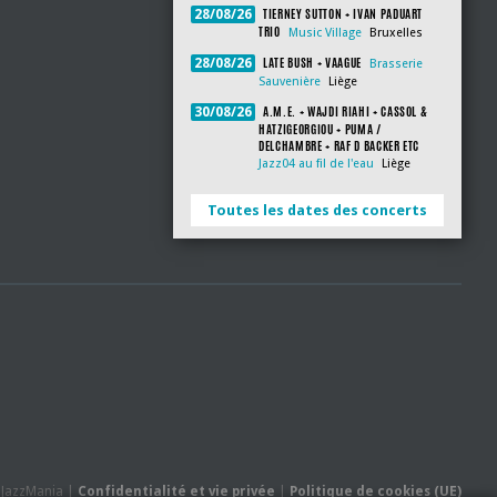
TIERNEY SUTTON + IVAN PADUART
28/08/26
TRIO
Music Village
Bruxelles
LATE BUSH + VAAGUE
28/08/26
Brasserie
Sauvenière
Liège
A.M.E. + WAJDI RIAHI + CASSOL &
30/08/26
HATZIGEORGIOU + PUMA /
DELCHAMBRE + RAF D BACKER ETC
Jazz04 au fil de l'eau
Liège
Toutes les dates des concerts
- JazzMania |
Confidentialité et vie privée
|
Politique de cookies (UE)