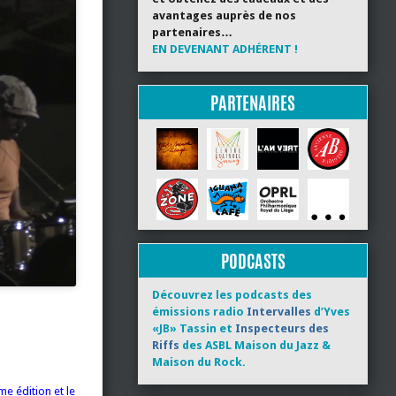
avantages auprès de nos
partenaires…
EN DEVENANT ADHÉRENT !
PARTENAIRES
PODCASTS
Découvrez les podcasts des
émissions radio
Intervalles
d’Yves
«JB» Tassin et
Inspecteurs des
Riffs
des ASBL Maison du Jazz &
Maison du Rock.
me édition et le