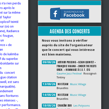
 n’a rien perdu
ns après le
né sur la même
d Taylor
xplosif teinté
our (où on
AGENDA DES CONCERTS
ane), Radiance
ec fougue,
 un
Nous vous invitons à vérifier
ance » de
auprès du site de l’organisateur
an
que le concert qui vous intéresse
lo de kalimba
est bien maintenu.
if du superbe
ARTHUR POSSING + OZAIN QUINTET +
09/08/26
 obsédante sur
FRANÇOIS VAIANA + UNDER THE REEFS
un
ORCH. + HOMMAGE À E.S.T. ETC
du concert
Gaume Jazz Festival
Rossignol-
gue citation
Tintiny
well, est sans
NO STEAM
13/08/26
Music Village
remarquable).
Bruxelles
randement
NO STEAM
14/08/26
Music Village
ns fioritures
Bruxelles
es intenses -,
eur performance.
CHAKÂM DUO
18/08/26
Les Polysons