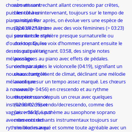
chœurs en contrechant allant crescendo par crêtes,
aboutissant
puis les cuivres intervenant, toujours sur le tempo de
bientôt à un
piano initial. Par après, on évolue vers une espèce de
paroxysme
musique de chambre avec des voix féminines (> 03:23)
(02:03/02:11) un
qui sonnent de manière presque surnaturelle ou
peu dans le style
d’outre-tombe, les voix d’hommes prenant ensuite le
du loop. Qui se
dessus puis s’éteignant. 03:58, des single notes
résout par un
mélancoliques au piano avec effets de pédales.
passage
Survient par après le violoncelle (04:19), signifiant un
orchestral de
nouveau changement de climat, déclinant une mélodie
chaos contrôlé
mélancolique sur un tempo assez marqué. Les chœurs
avant une
à nouveau (> 04:56) en crescendo et au rythme
nouvelle
lourdement scandé; puis un creux avec quelques
éruption sonore
instruments crescendo/decrescendo, comme des
(02:30/02:35) et
vagues. > 06:31, un thème au saxophone soprano
j’ai remarqué par
avec des contrechants instrumentaux toujours sur
moments des
rythme bien marqué et somme toute agréable avec un
similitudes avec