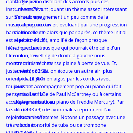
d’abord le piano distillant des accords puis des
Magma et
instruments à vent jouant un thème assez intéressant
Univers Zéro.
sur bel accompagnement un peu comme de la
S’ensuit une
musique pop au clavier, évoluant par une progression
accalmie puis un
harmonique lente alors que par après, ce thème initial
violoncelle en
est répété (>01:48), amplifié de façon presque
staccato et un
hiératique, une musique qui pourrait être celle d’un
contrechant au
film où un travelling de droite à gauche nous
violon, les
montrerait une immense plaine à perte de vue. Et,
sonorités rêches
justement (> 02:52), on écoute un autre air, plus
sur tempo très
orientalisant joué en aigus par les cordes (avec
rapide (± 300)
toujours cet accompagnement pop au piano qui fait
pouvant
penser au Let It Be de Paul McCartney ou à certains
symboliser la
accompagnements au piano de Freddie Mercury). Par
déshumanisation
la suite (> 03:29), des voix mâles reprennent l’air
de notre monde
rejoints par les femmes. Notons un passage avec une
industrialisé et
très vilaine sonorité de tuba ou de trombone
robotisé;
(04:30/04:39). La coda voit une reprise du leitmotiv par
d’autres