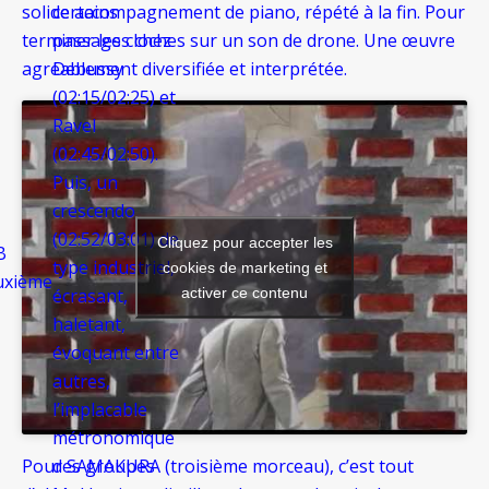
solide accompagnement de piano, répété à la fin. Pour
certains
terminer les cloches sur un son de drone. Une œuvre
passages chez
agréablement diversifiée et interprétée.
Debussy
(02:15/02:25) et
Ravel
(02:45/02:50).
Puis, un
crescendo
(02:52/03:01) de
Cliquez pour accepter les
B
type industriel,
cookies de marketing et
uxième
activer ce contenu
écrasant,
haletant,
évoquant entre
autres,
l’implacable
métronomique
Pour SAMAKURA (troisième morceau), c’est tout
des groupes