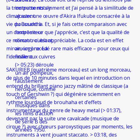
la trompette notamment et j’ai pensé à la similitude de
instruments s’y
climat avec une œuvre d’Akira Ifukube consacrée à la
ajoutent
vie du Bouddha. Et, si je fais cette comparaison avec
poussant à
un compositeur que j’apprécie, c’est que la qualité de
l’extrême ce
ce morceau-ci est appréciable. La coda est en effet
climat troublant,
miroir, un procédé rare mais efficace – pour ceux qui
anxiogène. La
l’identifient.
finale aux cuivres
(> 05:23) déroule
SAKURIEB (quatrième
morceau) est un long morceau,
un air pompeux,
de plus de 10 minutes dans lequel en introduction on
faussement
entend du brillant piano jazzy mâtiné de classique (a
héroïque, comme
touch of Gershwin ?) qui dégénère sciemment en
certaines
rythme lourdaud de brouhaha et d’effets
musiques dans
instrumentaux du genre de heavy metal (> 01:37),
les films d’action
devenant par la suite une cavalcade (musique de
de série B des
cirque ?) avec chœurs paroxystiques par moments, les
années 1950.
instruments à vent jouant staccato. > 03:18, des