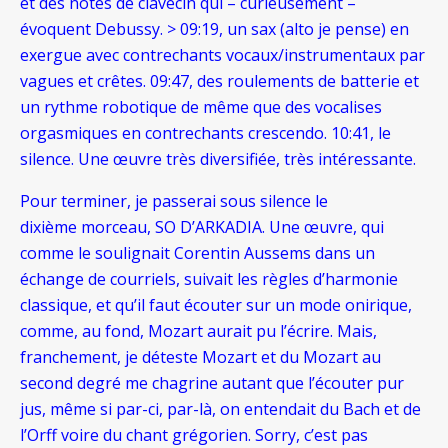
et des notes de clavecin qui – curieusement –
évoquent Debussy. > 09:19, un sax (alto je pense) en
exergue avec contrechants vocaux/instrumentaux par
vagues et crêtes. 09:47, des roulements de batterie et
un rythme robotique de même que des vocalises
orgasmiques en contrechants crescendo. 10:41, le
silence. Une œuvre très diversifiée, très intéressante.
Pour terminer, je passerai sous silence le
dixième
morceau, SO D’ARKADIA. Une œuvre, qui
comme le soulignait Corentin Aussems dans un
échange de courriels, suivait les règles d’harmonie
classique, et qu’il faut écouter sur un mode onirique,
comme, au fond, Mozart aurait pu l’écrire. Mais,
franchement, je déteste Mozart et du Mozart au
second
degré me chagrine autant que l’écouter pur
jus, même si par-ci, par-là, on entendait du Bach et de
l’Orff voire du chant grégorien. Sorry, c’est pas