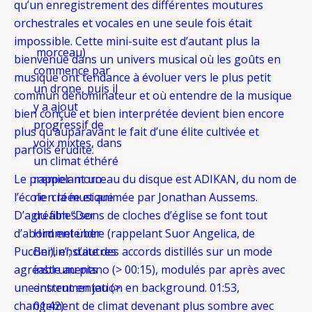
qu’un enregistrement des différentes moutures
orchestrales et vocales en une seule fois était
impossible. Cette mini-suite est d’autant plus la
morceau)
bienvenue dans un univers musical où les goûts en
commence par
musique ont tendance à évoluer vers le plus petit
un drone, puis il
commun dénominateur et où entendre de la musique
y a ajout
bien conçue et bien interprétée devient bien encore
progressif de
plus qu’auparavant le fait d’une élite cultivée et
voix mixtes, dans
parfois érudite.
un climat éthéré
Le premier
rappelant un
morceau du disque est ADIKAN, du nom de
l’école créée et animée par Jonathan Aussems.
rien la musique
D’agréables sons de cloches d’église se font tout
du film “Der
d’abord entendre (rappelant Suor Angelica, de
Himmel über
Puccini), ensuite des accords distillés sur un mode
Berlin”; d’autres
agréable au piano (> 00:15), modulés par après avec
instruments
une instrumentation en background. 01:53,
entrent en jeu (>
changement de climat devenant plus sombre avec
01:42)