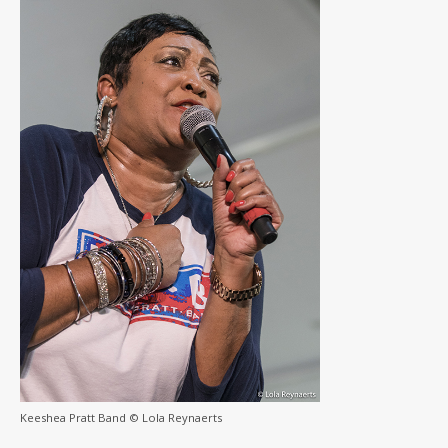
Keeshea Pratt Band © Lola Reynaerts