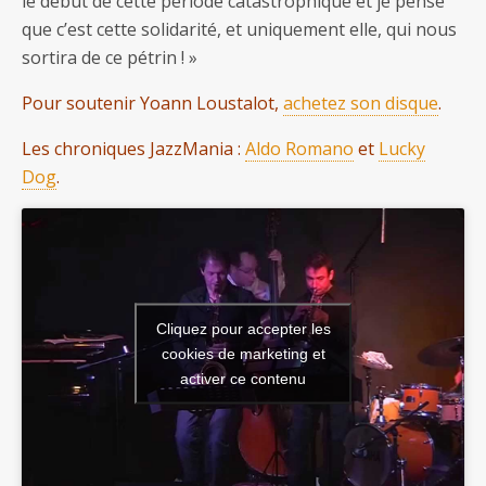
le début de cette période catastrophique et je pense
que c’est cette solidarité, et uniquement elle, qui nous
sortira de ce pétrin ! »
Pour soutenir Yoann Loustalot,
achetez son disque
.
Les chroniques JazzMania :
Aldo Romano
et
Lucky
Dog
.
Cliquez pour accepter les
cookies de marketing et
activer ce contenu