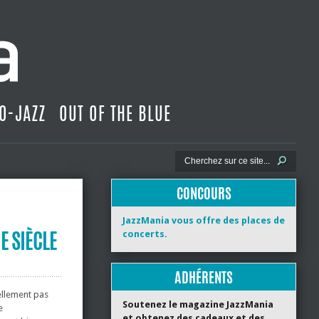
O-JAZZ
OUT OF THE BLUE
CONCOURS
JazzMania vous offre des places de
E SIÈCLE
concerts.
ADHÉRENTS
ellement pas
Soutenez le magazine JazzMania
e
et obtenez des cadeaux et des