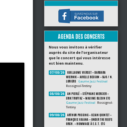
AGENDA DES CONCERTS
Nous vous invitons à vérifier
auprès du site de l’organisateur
que le concert qui vous intéresse
est bien maintenu.
GUILLAUME VIERSET + BARBARA
07/08/26
WIERNIK + AIRELLE BESSON + BJO / N.
LORIERS
Gaume Jazz Festival
Rossignol-Tintiny
AN PIERLÉ + STÉPHANE MERCIER +
08/08/26
ERIK TRUFFAZ + MAXIME BLESIN ETC
Gaume Jazz Festival
Rossignol-
Tintiny
ARTHUR POSSING + OZAIN QUINTET +
09/08/26
FRANÇOIS VAIANA + UNDER THE REEFS
ORCH. + HOMMAGE À E.S.T. ETC