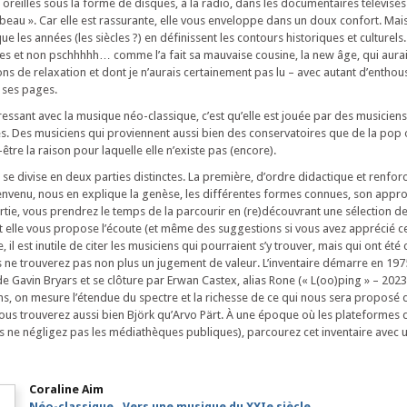
oreilles sous la forme de disques, à la radio, dans les documentaires télévisé
beau ». Car elle est rassurante, elle vous enveloppe dans un doux confort. Mais
ue les années (les siècles ?) en définissent les contours historiques et culturels
es et non pschhhhh… comme l’a fait sa mauvaise cousine, la new âge, qui aurai
ons de relaxation et dont je n’aurais certainement pas lu – avec autant d’entho
t ses pages.
ressant avec la musique néo-classique, c’est qu’elle est jouée par des musicien
s. Des musiciens qui proviennent aussi bien des conservatoires que de la pop
être la raison pour laquelle elle n’existe pas (encore).
 se divise en deux parties distinctes. La première, d’ordre didactique et renfor
envenu, nous en explique la genèse, les différentes formes connues, son appr
tie, vous prendrez le temps de la parcourir en (re)découvrant une sélection d
nt elle vous propose l’écoute (et même des suggestions si vous avez apprécié c
, il est inutile de citer les musiciens qui pourraient s’y trouver, mais qui ont é
s ne trouverez pas non plus un jugement de valeur. L’inventaire démarre en 197
 de Gavin Bryars et se clôture par Erwan Castex, alias Rone (« L(oo)ping » – 2023)
s, on mesure l’étendue du spectre et la richesse de ce qui nous sera proposé 
us trouverez aussi bien Björk qu’Arvo Pärt. À une époque où les plateformes
s ne négligez pas les médiathèques publiques), parcourez cet inventaire avec 
Coraline Aim
Néo-classique ‐ Vers une musique du XXIe siècle