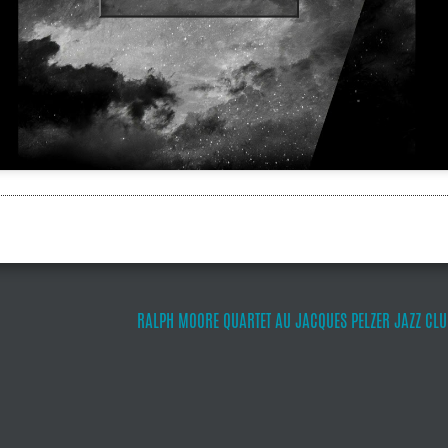
RALPH MOORE QUARTET AU JACQUES PELZER JAZZ CLUB