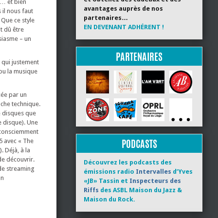
s… et bien
avantages auprès de nos
 il nous faut
partenaires…
. Que ce style
EN DEVENANT ADHÉRENT !
t dû être
usiasme – un
PARTENAIRES
s qui justement
 ou la musique
cée par un
oche technique.
e disques que
e disque). Une
té consciemment
PODCASTS
5 avec « The
. Déjà, à la
de découvrir.
Découvrez les podcasts des
 de streaming
émissions radio
Intervalles
d’Yves
un
«JB» Tassin et
Inspecteurs des
Riffs
des ASBL Maison du Jazz &
Maison du Rock.