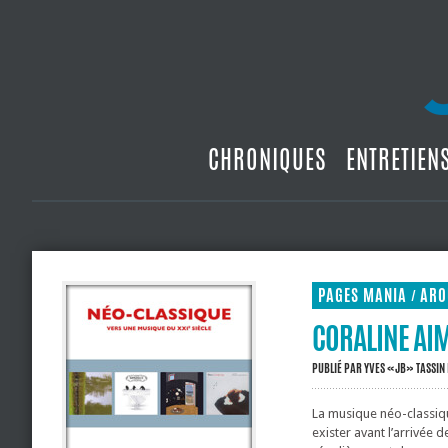
CHRONIQUES
ENTRETIEN
PAGES MANIA
ARO
/
CORALINE AIM
PUBLIÉ PAR
YVES «JB» TASSIN
La musique néo-classiq
exister avant l’arrivée 