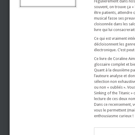
régulièrement dans nos 
souvent, on trouve ça « 
être patients, attendre q
musical fasse ses preuv
cloisonnée dans les sal
livre qui lui consacrerai
Ce qui est vraiment inté
décloisonnent les genre
électronique. C’est peut-
Ce livre de Coraline Aim
glossaire complet et bi
Quant à la deuxième par
l’auteure analyse et do
sélection non exhaustive
ou non « oubliés ». Vou
Sinking of the Titanic »
lecture de ces deux nom
Dans ce recensement, vo
vous le permettent (mai
enthousiasme curieux !