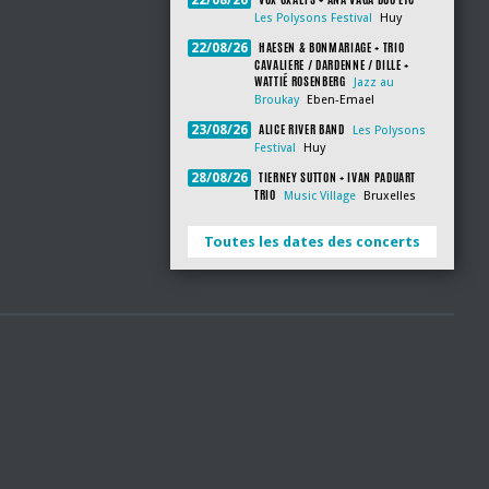
22/08/26
Les Polysons Festival
Huy
HAESEN & BONMARIAGE + TRIO
22/08/26
CAVALIERE / DARDENNE / DILLE +
WATTIÉ ROSENBERG
Jazz au
Broukay
Eben-Emael
ALICE RIVER BAND
23/08/26
Les Polysons
Festival
Huy
TIERNEY SUTTON + IVAN PADUART
28/08/26
TRIO
Music Village
Bruxelles
Toutes les dates des concerts