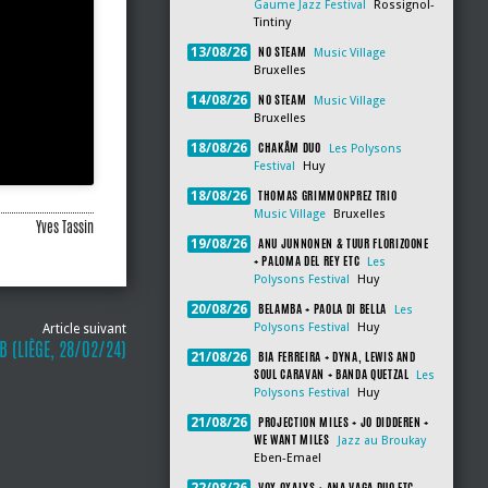
Gaume Jazz Festival
Rossignol-
Tintiny
NO STEAM
13/08/26
Music Village
Bruxelles
NO STEAM
14/08/26
Music Village
Bruxelles
CHAKÂM DUO
18/08/26
Les Polysons
Festival
Huy
THOMAS GRIMMONPREZ TRIO
18/08/26
Music Village
Bruxelles
Yves Tassin
ANU JUNNONEN & TUUR FLORIZOONE
19/08/26
+ PALOMA DEL REY ETC
Les
Polysons Festival
Huy
BELAMBA + PAOLA DI BELLA
20/08/26
Les
Polysons Festival
Huy
Article suivant
 (LIÈGE, 28/02/24)
BIA FERREIRA + DYNA, LEWIS AND
21/08/26
SOUL CARAVAN + BANDA QUETZAL
Les
Polysons Festival
Huy
PROJECTION MILES + JO DIDDEREN +
21/08/26
WE WANT MILES
Jazz au Broukay
Eben-Emael
VOX OXALYS + ANA VAGA DUO ETC