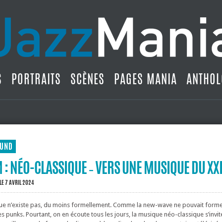
S
PORTRAITS
SCÈNES
PAGES MANIA
ANTHOL
UND
 : NÉO-CLASSIQUE ‐ VERS UNE MUSIQUE DU XXI
LE 7 AVRIL 2024
ue n’existe pas, du moins formellement. Comme la new-wave ne pouvait form
des punks. Pourtant, on en écoute tous les jours, la musique néo-classique s’invit