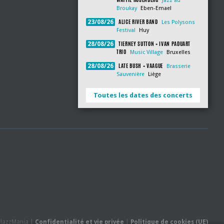
Jazz au
Broukay
Eben-Emael
ALICE RIVER BAND
23/08/26
Les Polysons
Festival
Huy
TIERNEY SUTTON + IVAN PADUART
28/08/26
TRIO
Music Village
Bruxelles
LATE BUSH + VAAGUE
28/08/26
Brasserie
Sauvenière
Liège
Toutes les dates des concerts
- JazzMania |
Confidentialité et vie privée
|
Politique de cookies (UE)