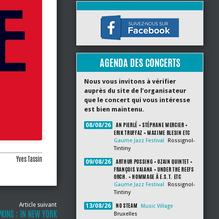
AGENDA DES CONCERTS
Nous vous invitons à vérifier
auprès du site de l’organisateur
que le concert qui vous intéresse
est bien maintenu.
AN PIERLÉ + STÉPHANE MERCIER +
08/08/26
ERIK TRUFFAZ + MAXIME BLESIN ETC
Gaume Jazz Festival
Rossignol-
Tintiny
Yves Tassin
ARTHUR POSSING + OZAIN QUINTET +
09/08/26
FRANÇOIS VAIANA + UNDER THE REEFS
ORCH. + HOMMAGE À E.S.T. ETC
Gaume Jazz Festival
Rossignol-
Tintiny
Article suivant
NO STEAM
13/08/26
Music Village
PKINS : IN NEW YORK
Bruxelles