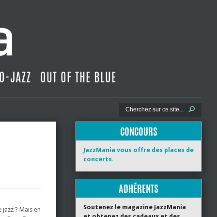
O-JAZZ
OUT OF THE BLUE
CONCOURS
JazzMania vous offre des places de
concerts.
ADHÉRENTS
Soutenez le magazine JazzMania
 jazz ? Mais en
et obtenez des cadeaux et des