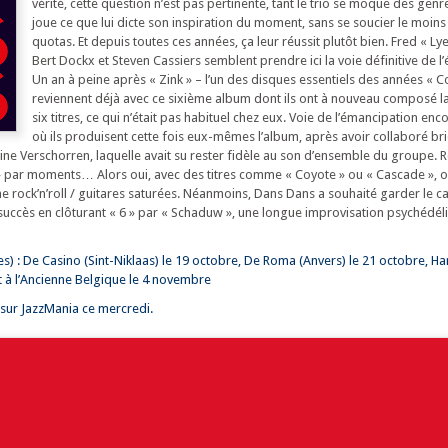
vérité, cette question n’est pas pertinente, tant le trio se moque des gen
joue ce que lui dicte son inspiration du moment, sans se soucier le moi
quotas. Et depuis toutes ces années, ça leur réussit plutôt bien. Fred « Ly
Bert Dockx et Steven Cassiers semblent prendre ici la voie définitive de l
Un an à peine après « Zink » – l’un des disques essentiels des années « Cov
reviennent déjà avec ce sixième album dont ils ont à nouveau composé la 
six titres, ce qui n’était pas habituel chez eux. Voie de l’émancipation enc
où ils produisent cette fois eux-mêmes l’album, après avoir collaboré b
ine Verschorren, laquelle avait su rester fidèle au son d’ensemble du groupe. Ré
i » par moments… Alors oui, avec des titres comme « Coyote » ou « Cascade », 
e rock’n’roll / guitares saturées. Néanmoins, Dans Dans a souhaité garder le ca
succès en clôturant « 6 » par « Schaduw », une longue improvisation psychédé
s) : De Casino (Sint-Niklaas) le 19 octobre, De Roma (Anvers) le 21 octobre, H
 à l’Ancienne Belgique le 4 novembre
sur JazzMania ce mercredi.