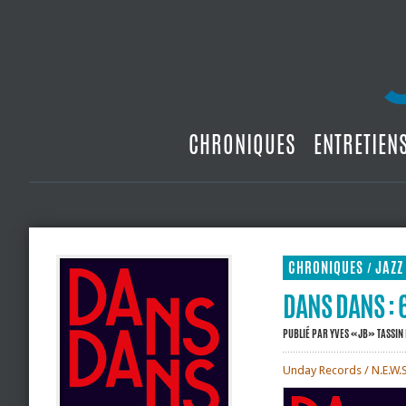
CHRONIQUES
ENTRETIEN
CHRONIQUES
JAZZ
/
DANS DANS : 
PUBLIÉ PAR
YVES «JB» TASSIN
Unday Records / N.E.W.S