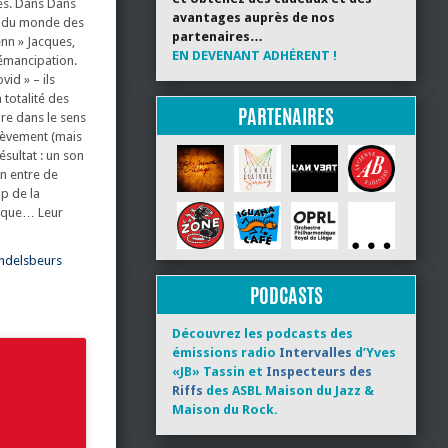
res. Dans Dans
avantages auprès de nos
ns du monde des
partenaires…
enn » Jacques,
EN DEVENANT ADHÉRENT !
’émancipation.
id » – ils
totalité des
PARTENAIRES
ore dans le sens
rièvement (mais
sultat : un son
on entre de
p de la
lique… Leur
andelsbeurs
PODCASTS
Découvrez les podcasts des
émissions radio
Intervalles
d’Yves
«JB» Tassin et
Inspecteurs des
Riffs
des ASBL Maison du Jazz &
Maison du Rock.