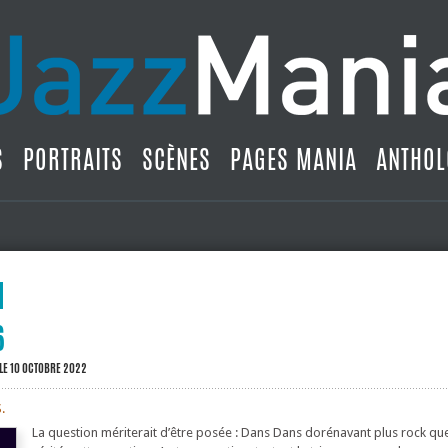
S
PORTRAITS
SCÈNES
PAGES MANIA
ANTHOL
6
LE 10 OCTOBRE 2022
.
La question mériterait d’être posée : Dans Dans dorénavant plus rock que