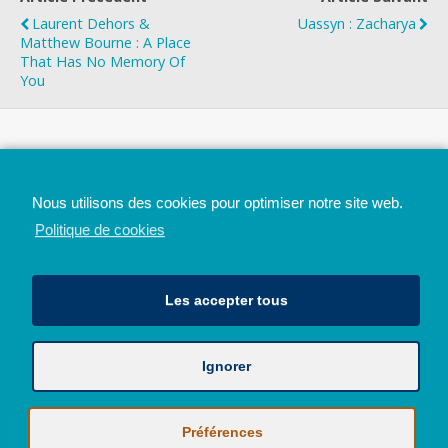
Laurent Dehors &
Uassyn : Zacharya
Matthew Bourne : A Place
That Has No Memory Of
You
Top
Nous utilisons des cookies pour optimiser notre site web.
Mobile
Bureau
Politique de cookies
Les accepter tous
Ignorer
Avec le soutien de la Province de Liège
© 2026 - Tous droits réservés - JazzMania
Politique en matière de confidentialité et de vie privée
|
Politique de
Préférences
cookies (UE)