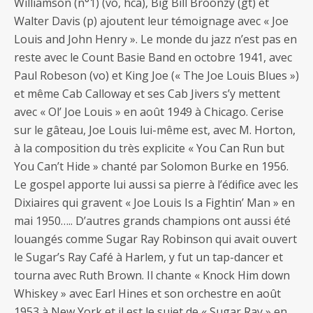
Williamson (n°1) (vo, hca), Big Bill Broonzy (gt) et
Walter Davis (p) ajoutent leur témoignage avec « Joe
Louis and John Henry ». Le monde du jazz n’est pas en
reste avec le Count Basie Band en octobre 1941, avec
Paul Robeson (vo) et King Joe (« The Joe Louis Blues »)
et même Cab Calloway et ses Cab Jivers s’y mettent
avec « Ol’ Joe Louis » en août 1949 à Chicago. Cerise
sur le gâteau, Joe Louis lui-même est, avec M. Horton,
à la composition du très explicite « You Can Run but
You Can’t Hide » chanté par Solomon Burke en 1956.
Le gospel apporte lui aussi sa pierre à l’édifice avec les
Dixiaires qui gravent « Joe Louis Is a Fightin’ Man » en
mai 1950….. D’autres grands champions ont aussi été
louangés comme Sugar Ray Robinson qui avait ouvert
le Sugar’s Ray Café à Harlem, y fut un tap-dancer et
tourna avec Ruth Brown. Il chante « Knock Him down
Whiskey » avec Earl Hines et son orchestre en août
1953 à New York et il est le sujet de « Sugar Ray » en