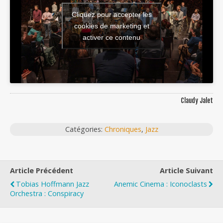
Cliquez pour accepter les
cookies de marketing et
activer ce contenu
Claudy Jalet
Catégories:
Chroniques
,
Jazz
Article Précédent
Article Suivant
Tobias Hoffmann Jazz
Anemic Cinema : Iconoclasts
Orchestra : Conspiracy