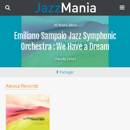
30 Mars 2023
Emiliano Sampaio Jazz Symphonic
Orchestra : We Have a Dream
Claudy Jalet
Partager
Alessa Records