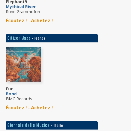
Elephant9
Mythical River
Rune Grammofon
Écoutez !
-
Achetez !
Citizen Jazz
- France
Fur
Bond
BMC Records
Écoutez !
-
Achetez !
Giornale della Musica
- Italie