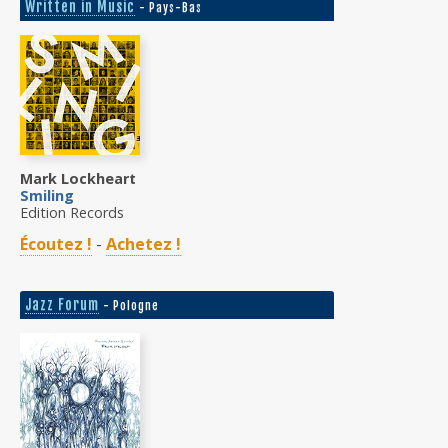
Written in Music
- Pays-Bas
Mark Lockheart
Smiling
Edition Records
Écoutez !
-
Achetez !
Jazz Forum
- Pologne