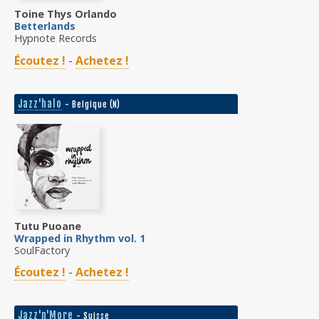
Toine Thys Orlando
Betterlands
Hypnote Records
Écoutez !
-
Achetez !
Jazz'halo
- Belgique (N)
Tutu Puoane
Wrapped in Rhythm vol. 1
SoulFactory
Écoutez !
-
Achetez !
Jazz'n'More
- Suisse