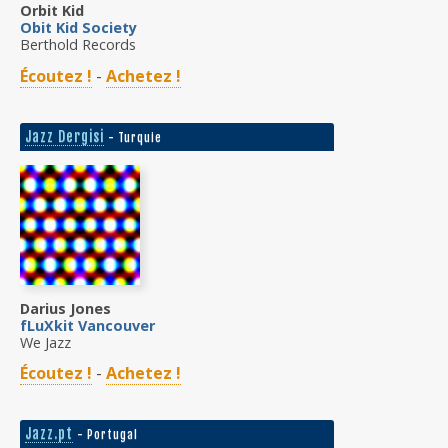
Orbit Kid
Obit Kid Society
Berthold Records
Écoutez !
-
Achetez !
Jazz Dergisi
- Turquie
Darius Jones
fLuXkit Vancouver
We Jazz
Écoutez !
-
Achetez !
Jazz.pt
- Portugal