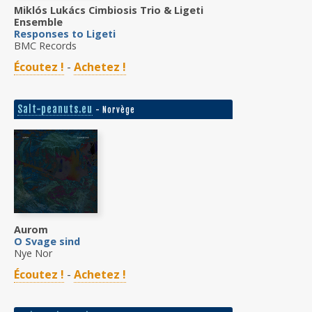
Miklós Lukács Cimbiosis Trio & Ligeti
Ensemble
Responses to Ligeti
BMC Records
Écoutez !
-
Achetez !
Salt-peanuts.eu
- Norvège
Aurom
O Svage sind
Nye Nor
Écoutez !
-
Achetez !