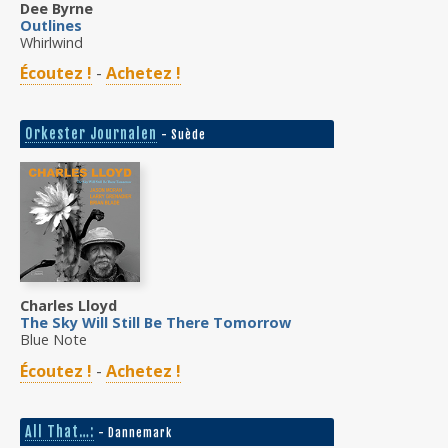
Dee Byrne
Outlines
Whirlwind
Écoutez !
-
Achetez !
Orkester Journalen
- Suède
Charles Lloyd
The Sky Will Still Be There Tomorrow
Blue Note
Écoutez !
-
Achetez !
All That…:
- Dannemark