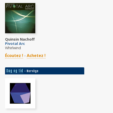
Quinsin Nachoff
Pivotal Arc
Whirlwind
Écoutez !
-
Achetez !
Dag og tid
- Norvège