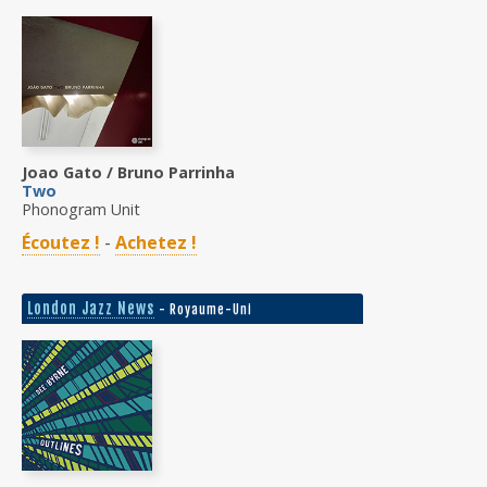
Joao Gato / Bruno Parrinha
Two
Phonogram Unit
Écoutez !
-
Achetez !
London Jazz News
- Royaume-Uni