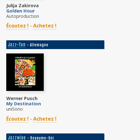
Julija Zakirova
Golden Hour
Autoproduction
Écoutez !
-
Achetez !
Jazz-fun
- Allemagne
Werner Pusch
My Destination
uniSono
Écoutez !
-
Achetez !
Jazzwise
- Royaume-Uni