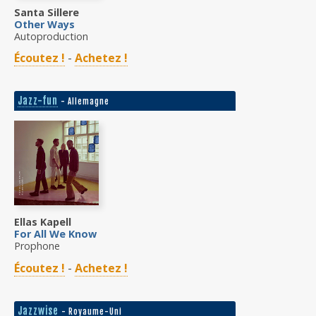
Santa Sillere
Other Ways
Autoproduction
Écoutez !
-
Achetez !
Jazz-fun
- Allemagne
Ellas Kapell
For All We Know
Prophone
Écoutez !
-
Achetez !
Jazzwise
- Royaume-Uni