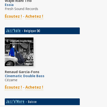
Wajdi Riahi Trio
Essia
Fresh Sound Records
Écoutez !
-
Achetez !
Jazz'halo
- Belgique (N)
Renaud Garcia-Fons
Cinematic Double Bass
Cézame
Écoutez !
-
Achetez !
Jazz'n'More
- Suisse