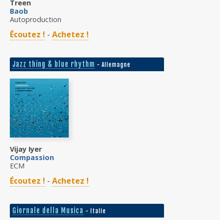
Treen
Baob
Autoproduction
Écoutez !
-
Achetez !
Jazz thing & blue rhythm
- Allemagne
Vijay Iyer
Compassion
ECM
Écoutez !
-
Achetez !
Giornale della Musica
- Italie