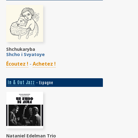
Shchukaryba
Shcho i Svyatoye
Écoutez !
-
Achetez !
In & Out Jazz
- Espagne
Nataniel Edelman Trio