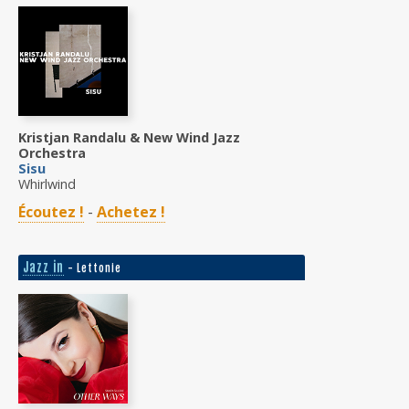
Kristjan Randalu & New Wind Jazz
Orchestra
Sisu
Whirlwind
Écoutez !
-
Achetez !
Jazz in
- Lettonie