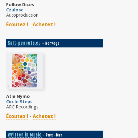
Follow Dices
Czulosc
Autoproduction
Écoutez !
-
Achetez !
Salt-peanuts.eu
- Norvège
Atle Nymo
Circle Steps
ARC Recordings
Écoutez !
-
Achetez !
Written in Music
- Pays-Bas