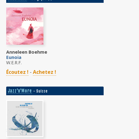
Anneleen Boehme
Eunoia
W.E.R.F.
Écoutez !
-
Achetez !
Jazz'n'More
- Suisse