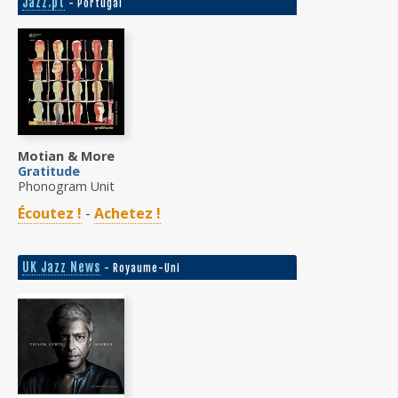
Jazz.pt
- Portugal
Motian & More
Gratitude
Phonogram Unit
Écoutez !
-
Achetez !
UK Jazz News
- Royaume-Uni