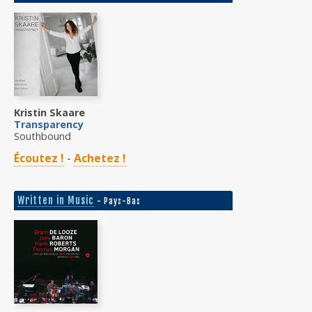
Kristin Skaare
Transparency
Southbound
Écoutez !
-
Achetez !
Written in Music
- Pays-Bas