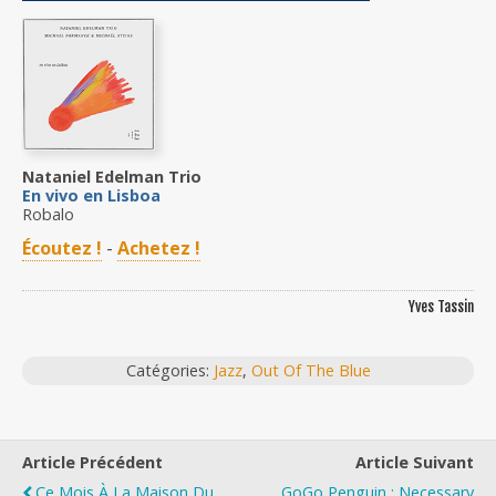
Nataniel Edelman Trio
En vivo en Lisboa
Robalo
Écoutez !
-
Achetez !
Yves Tassin
Catégories:
Jazz
,
Out Of The Blue
Article Précédent
Article Suivant
Ce Mois À La Maison Du
GoGo Penguin : Necessary