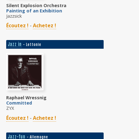
Silent Explosion Orchestra
Painting of an Exhibition
Jazzsick
Écoutez !
-
Achetez !
Jazz in
- Lettonie
Raphael Wressnig
Committed
ZYX
Écoutez !
-
Achetez !
Jazz-fun
- Allemagne