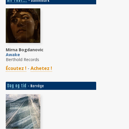
All That…:
- Dannemark
Mirna Bogdanovic
Awake
Berthold Records
Écoutez !
-
Achetez !
Dag og tid
- Norvège