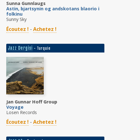
Sunna Gunnlaugs
Astin, bjartsynin og andskotans blaorio i
folkinu
Sunny Sky
Écoutez !
-
Achetez !
Jazz Dergisi
- Turquie
Jan Gunnar Hoff Group
Voyage
Losen Records
Écoutez !
-
Achetez !