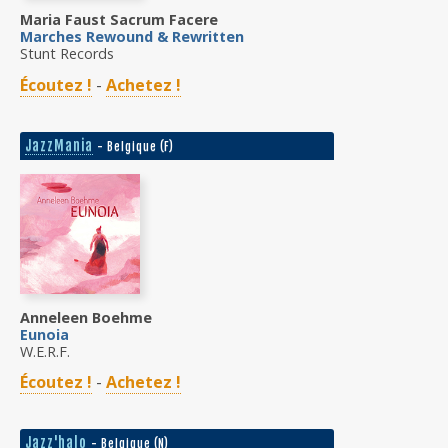
Maria Faust Sacrum Facere
Marches Rewound & Rewritten
Stunt Records
Écoutez !
-
Achetez !
JazzMania
- Belgique (F)
Anneleen Boehme
Eunoia
W.E.R.F.
Écoutez !
-
Achetez !
Jazz'halo
- Belgique (N)