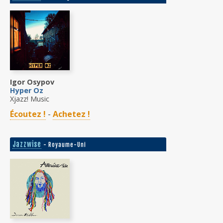
Igor Osypov
Hyper Oz
Xjazz! Music
Écoutez !
-
Achetez !
Jazzwise
- Royaume-Uni