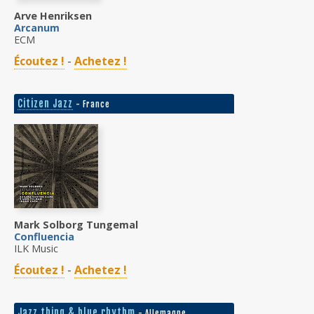
Arve Henriksen
Arcanum
ECM
Écoutez !
-
Achetez !
Citizen Jazz
- France
Mark Solborg Tungemal
Confluencia
ILK Music
Écoutez !
-
Achetez !
Jazz thing & blue rhythm
- Allemagne