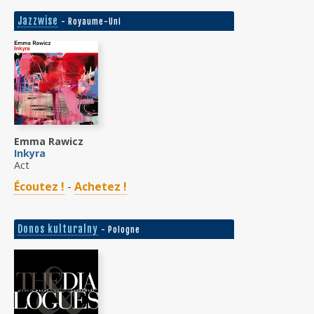
Jazzwise
- Royaume-Uni
Emma Rawicz
Inkyra
Act
Écoutez !
-
Achetez !
Donos kulturalny
- Pologne