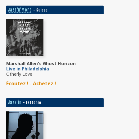
Jazz'n'More
- Suisse
Marshall Allen's Ghost Horizon
Live in Philadelphia
Otherly Love
Écoutez !
-
Achetez !
Jazz in
- Lettonie