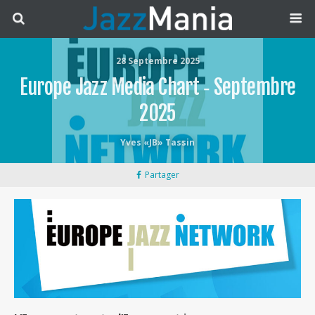
28 Septembre 2025
Europe Jazz Media Chart ‐ Septembre
2025
Yves «JB» Tassin
Partager