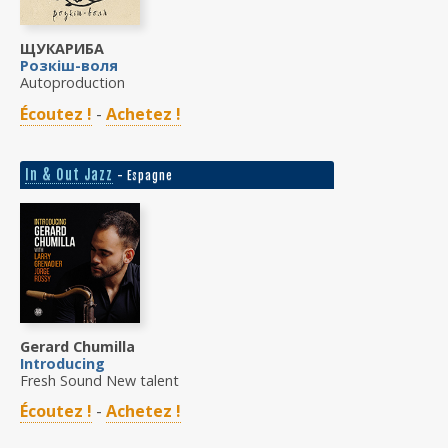
ЩУКАРИБА
Розкіш-воля
Autoproduction
Écoutez !
-
Achetez !
In & Out Jazz
- Espagne
Gerard Chumilla
Introducing
Fresh Sound New talent
Écoutez !
-
Achetez !