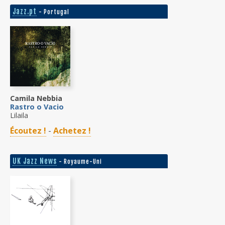
Jazz.pt
- Portugal
Camila Nebbia
Rastro o Vacio
Lilaila
Écoutez !
-
Achetez !
UK Jazz News
- Royaume-Uni