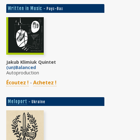
Written in Music
- Pays-Bas
Jakub Klimiuk Quintet
(un)Balanced
Autoproduction
Écoutez !
-
Achetez !
Meloport
- Ukraine