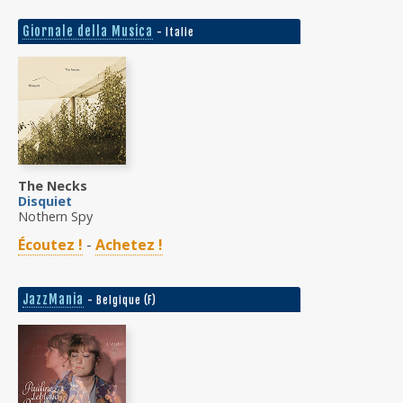
Giornale della Musica
- Italie
The Necks
Disquiet
Nothern Spy
Écoutez !
-
Achetez !
JazzMania
- Belgique (F)