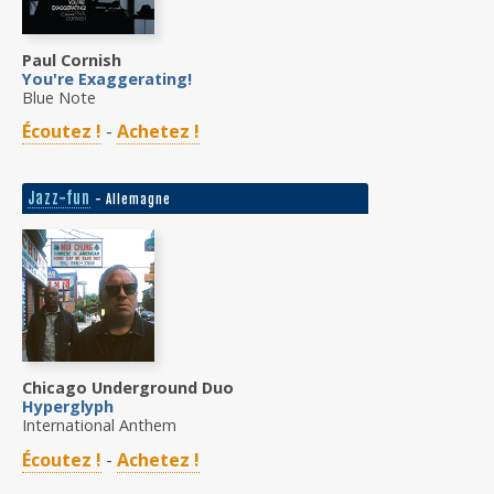
Paul Cornish
You're Exaggerating!
Blue Note
Écoutez !
-
Achetez !
Jazz-fun
- Allemagne
Chicago Underground Duo
Hyperglyph
International Anthem
Écoutez !
-
Achetez !