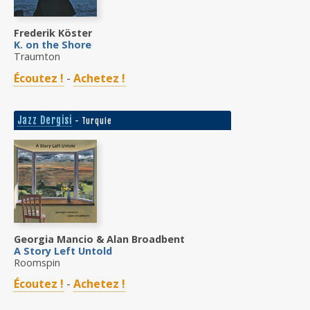
Frederik Köster
K. on the Shore
Traumton
Écoutez !
-
Achetez !
Jazz Dergisi
- Turquie
Georgia Mancio & Alan Broadbent
A Story Left Untold
Roomspin
Écoutez !
-
Achetez !