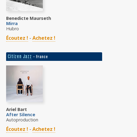
Benedicte Maurseth
Mirra
Hubro
Écoutez !
-
Achetez !
Citizen Jazz
- France
Ariel Bart
After Silence
Autoproduction
Écoutez !
-
Achetez !