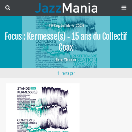
16 Septembre 2024
Focus : Kermesse(s) ‐ 15 ans du Collectif
Coax
Eric Therer
Partager