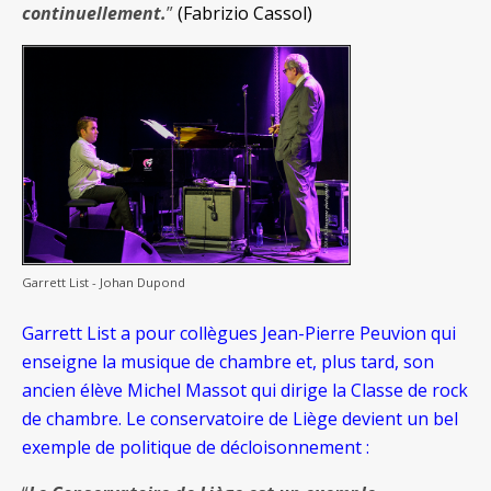
continuellement.
”
(Fabrizio Cassol)
Garrett List - Johan Dupond
Garrett List a pour collègues Jean-Pierre Peuvion qui
enseigne la musique de chambre et, plus tard, son
ancien élève Michel Massot qui dirige la Classe de rock
de chambre. Le conservatoire de Liège devient un bel
exemple de politique de décloisonnement :