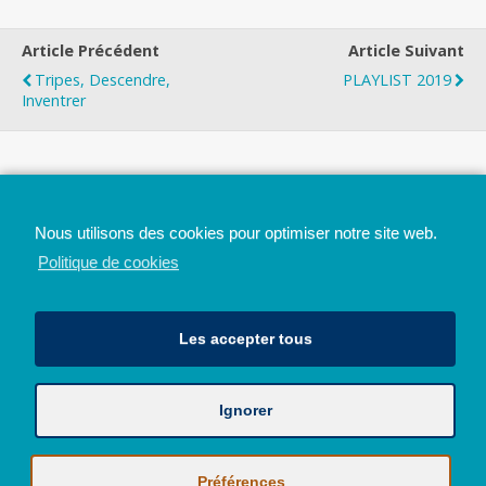
Article Précédent
Article Suivant
Tripes, Descendre,
PLAYLIST 2019
Inventrer
Top
Nous utilisons des cookies pour optimiser notre site web.
Mobile
Bureau
Politique de cookies
Les accepter tous
Ignorer
Avec le soutien de la Province de Liège
© 2026 - Tous droits réservés - JazzMania
Politique en matière de confidentialité et de vie privée
|
Politique de
Préférences