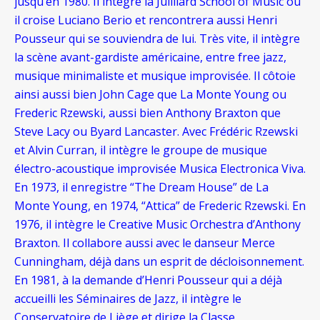
jusqu’en 1980. Il intègre la Juilliard School of Music où
il croise Luciano Berio et rencontrera aussi Henri
Pousseur qui se souviendra de lui. Très vite, il intègre
la scène avant-gardiste américaine, entre free jazz,
musique minimaliste et musique improvisée. Il côtoie
ainsi aussi bien John Cage que La Monte Young ou
Frederic Rzewski, aussi bien Anthony Braxton que
Steve Lacy ou Byard Lancaster. Avec Frédéric Rzewski
et Alvin Curran, il intègre le groupe de musique
électro-acoustique improvisée Musica Electronica Viva.
En 1973, il enregistre “The Dream House” de La
Monte Young, en 1974, “Attica” de Frederic Rzewski. En
1976, il intègre le Creative Music Orchestra d’Anthony
Braxton. Il collabore aussi avec le danseur Merce
Cunningham, déjà dans un esprit de décloisonnement.
En 1981, à la demande d’Henri Pousseur qui a déjà
accueilli les Séminaires de Jazz, il intègre le
Conservatoire de Liège et dirige la Classe