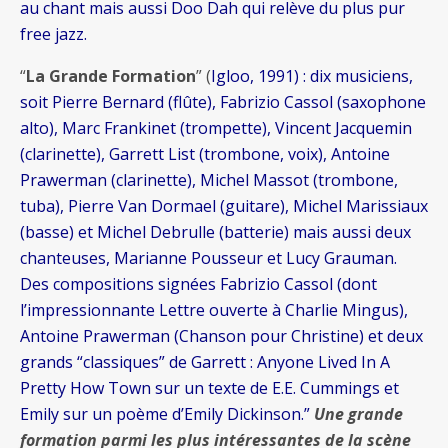
au chant mais aussi Doo Dah qui relève du plus pur
free jazz.
“
La Grande Formation
” (
Igloo, 1991) : dix musiciens,
soit Pierre Bernard (flûte), Fabrizio Cassol (saxophone
alto), Marc Frankinet (trompette), Vincent Jacquemin
(clarinette), Garrett List (trombone, voix), Antoine
Prawerman (clarinette), Michel Massot (trombone,
tuba), Pierre Van Dormael (guitare), Michel Marissiaux
(basse) et Michel Debrulle (batterie) mais aussi deux
chanteuses, Marianne Pousseur et Lucy Grauman.
Des compositions signées Fabrizio Cassol (dont
l’impressionnante Lettre ouverte à Charlie Mingus),
Antoine Prawerman (Chanson pour Christine) et deux
grands “classiques” de Garrett : Anyone Lived In A
Pretty How Town sur un texte de E.E. Cummings et
Emily sur un poème d’Emily Dickinson.”
Une grande
formation parmi les plus intéressantes de la scène