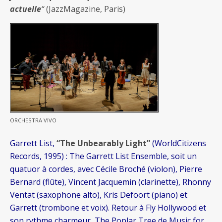
actuelle
“
(JazzMagazine, Paris)
ORCHESTRA VIVO
Garrett List,
“The Unbearably Light”
(WorldCitizens
Records, 1995) : The Garrett List Ensemble, soit un
quatuor à cordes, avec Cécile Broché (violon), Pierre
Bernard (flûte), Vincent Jacquemin (clarinette), Rhonny
Ventat (saxophone alto), Kris Defoort (piano) et
Garrett (trombone et voix). Retour à Fly Hollywood et
son rythme charmeur, The Poplar Tree de Music for