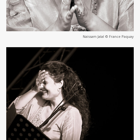
Naïssam Jalal © France Paquay