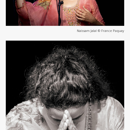
Naïssam Jalal © France Paquay