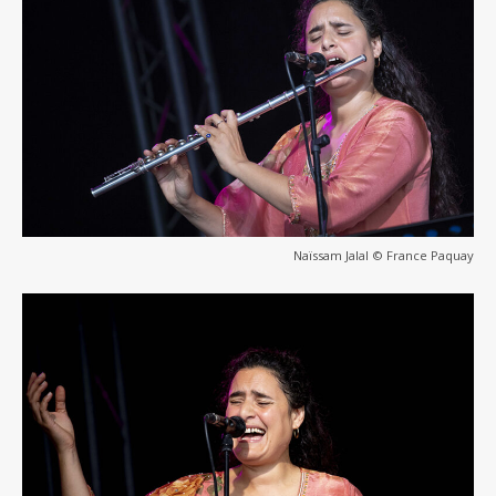
Naïssam Jalal © France Paquay