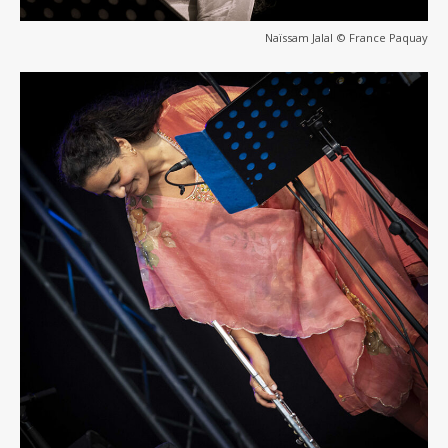
Naïssam Jalal © France Paquay