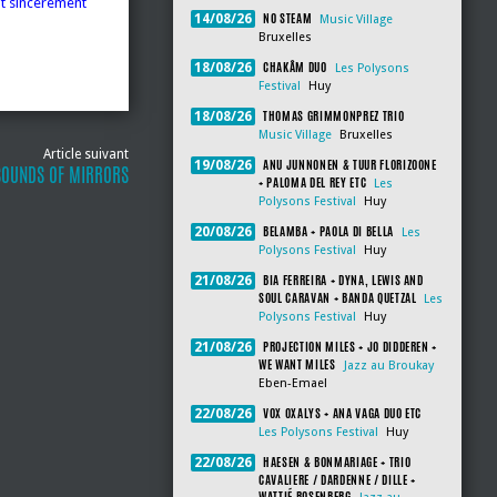
ut sincèrement
NO STEAM
14/08/26
Music Village
Bruxelles
CHAKÂM DUO
18/08/26
Les Polysons
Festival
Huy
THOMAS GRIMMONPREZ TRIO
18/08/26
Music Village
Bruxelles
Article suivant
ANU JUNNONEN & TUUR FLORIZOONE
19/08/26
SOUNDS OF MIRRORS
+ PALOMA DEL REY ETC
Les
Polysons Festival
Huy
BELAMBA + PAOLA DI BELLA
20/08/26
Les
Polysons Festival
Huy
BIA FERREIRA + DYNA, LEWIS AND
21/08/26
SOUL CARAVAN + BANDA QUETZAL
Les
Polysons Festival
Huy
PROJECTION MILES + JO DIDDEREN +
21/08/26
WE WANT MILES
Jazz au Broukay
Eben-Emael
VOX OXALYS + ANA VAGA DUO ETC
22/08/26
Les Polysons Festival
Huy
HAESEN & BONMARIAGE + TRIO
22/08/26
CAVALIERE / DARDENNE / DILLE +
WATTIÉ ROSENBERG