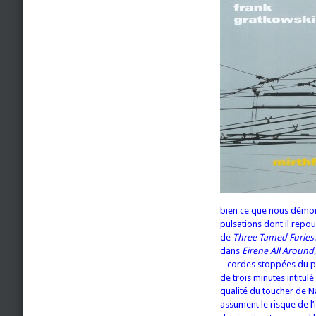
bien ce que nous démontr
pulsations dont il repo
de
Three Tamed Furies
dans
Eirene All Around
– cordes stoppées du p
de trois minutes intitulé
qualité du toucher de Na
assument le risque de l’