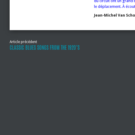
du circuit ont un grand
le déplacement. À écout
Jean-Michel Van Sch
Article précédent
CLASSIC BLUES SONGS FROM THE 1920’S