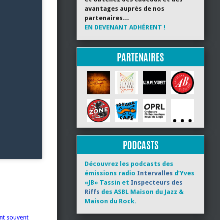
avantages auprès de nos
partenaires…
EN DEVENANT ADHÉRENT !
PARTENAIRES
PODCASTS
Découvrez les podcasts des
émissions radio
Intervalles
d’Yves
«JB» Tassin et
Inspecteurs des
Riffs
des ASBL Maison du Jazz &
Maison du Rock.
nt souvent