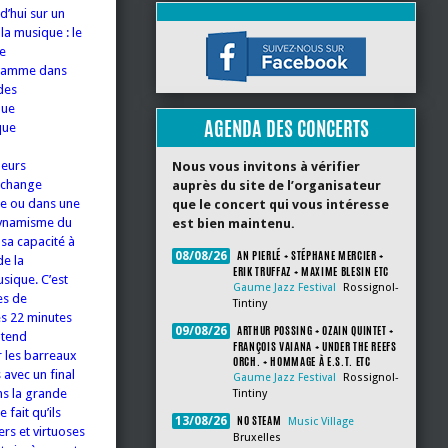
d’hui sur un
 la musique : le
le
 gamme dans
des
que
AGENDA DES CONCERTS
que
leurs
Nous vous invitons à vérifier
’échange
auprès du site de l’organisateur
te ou dans une
que le concert qui vous intéresse
 dynamisme du
est bien maintenu.
 sa capacité à
AN PIERLÉ + STÉPHANE MERCIER +
08/08/26
de la
ERIK TRUFFAZ + MAXIME BLESIN ETC
usique. C’est
Gaume Jazz Festival
Rossignol-
es de
Tintiny
es 22 minutes
ARTHUR POSSING + OZAIN QUINTET +
09/08/26
ntend
FRANÇOIS VAIANA + UNDER THE REEFS
er les barreaux
ORCH. + HOMMAGE À E.S.T. ETC
avec un final
Gaume Jazz Festival
Rossignol-
ns la grande
Tintiny
fait qu’ils
NO STEAM
13/08/26
Music Village
ers et virtuoses
Bruxelles