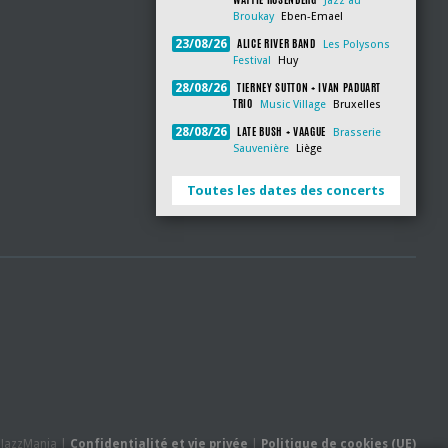
Jazz au
Broukay
Eben-Emael
ALICE RIVER BAND
23/08/26
Les Polysons
Festival
Huy
TIERNEY SUTTON + IVAN PADUART
28/08/26
TRIO
Music Village
Bruxelles
LATE BUSH + VAAGUE
28/08/26
Brasserie
Sauvenière
Liège
Toutes les dates des concerts
- JazzMania |
Confidentialité et vie privée
|
Politique de cookies (UE)