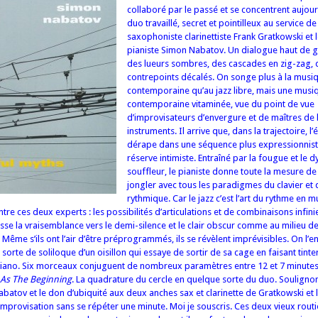
collaboré par le passé et se concentrent aujour
duo travaillé, secret et pointilleux au service de
saxophoniste clarinettiste Frank Gratkowski et 
pianiste Simon Nabatov. Un dialogue haut de
des lueurs sombres, des cascades en zig-zag, 
contrepoints décalés. On songe plus à la musi
contemporaine qu’au jazz libre, mais une musi
contemporaine vitaminée, vue du point de vue
d’improvisateurs d’envergure et de maîtres de 
instruments. Il arrive que, dans la trajectoire, l
dérape dans une séquence plus expressionnis
réserve intimiste. Entraîné par la fougue et le
souffleur, le pianiste donne toute la mesure de
jongler avec tous les paradigmes du clavier et 
rythmique. Car le jazz c’est l’art du rythme en m
e ces deux experts : les possibilités d’articulations et de combinaisons infini
usse la vraisemblance vers le demi-silence et le clair obscur comme au milieu d
. Même s’ils ont l’air d’être préprogrammés, ils se révèlent imprévisibles. On l’e
, sorte de soliloque d’un oisillon qui essaye de sortir de sa cage en faisant tint
iano. Six morceaux conjuguent de nombreux paramètres entre 12 et 7 minutes 
As The Beginning
. La quadrature du cercle en quelque sorte du duo. Souligno
batov et le don d’ubiquité aux deux anches sax et clarinette de Gratkowski et le 
improvisation sans se répéter une minute. Moi je souscris. Ces deux vieux routi