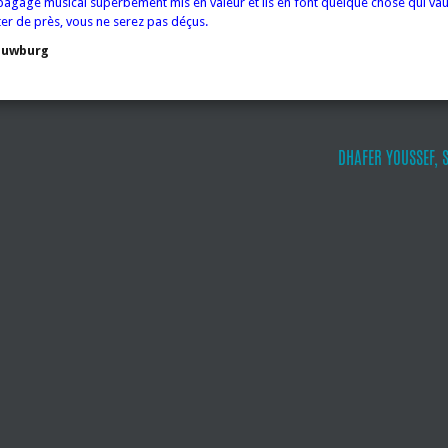
 bagage musical superbement mis en valeur et ils en font quelque chose qui va
er de près, vous ne serez pas déçus.
ouwburg
DHAFER YOUSSEF, 