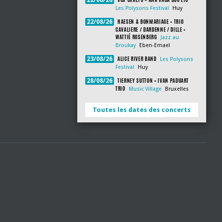
22/08/26
Les Polysons Festival
Huy
HAESEN & BONMARIAGE + TRIO
22/08/26
CAVALIERE / DARDENNE / DILLE +
WATTIÉ ROSENBERG
Jazz au
Broukay
Eben-Emael
ALICE RIVER BAND
23/08/26
Les Polysons
Festival
Huy
TIERNEY SUTTON + IVAN PADUART
28/08/26
TRIO
Music Village
Bruxelles
Toutes les dates des concerts