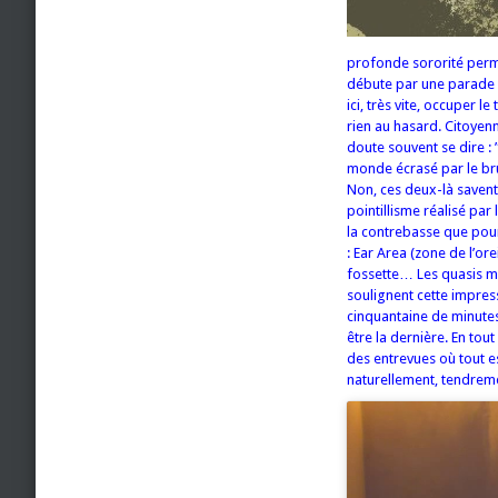
profonde sororité perme
débute par une parade o
ici, très vite, occuper 
rien au hasard. Citoyen
doute souvent se dire : 
monde écrasé par le bru
Non, ces deux-là savent 
pointillisme réalisé par
la contrebasse que pour 
: Ear Area (zone de l’ore
fossette… Les quasis mu
soulignent cette impress
cinquantaine de minutes
être la dernière. En tout
des entrevues où tout es
naturellement, tendrem