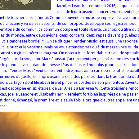
Harnik et Léandre remonte à 2016, et que cet a
trace de leur troisième concert. Autrement dit, 
t de toucher ainsi à l’inouï. Comme souvent en musique improvisée l’aventure, 
ù chacune y va de ses accents, de son propos, développe ses registres, pour pe
le territoire du commun, ce commun occupé en toute liberté. Le choix du titre du 
nes du monde, entre deux avions, deux concerts, deux repas d’avant gig, elles 
” Et la tendresse bordel ?”. On se dit que “Tender Music” est aussi une réponse 
it, le buzz et le vacarme. Mais ne vous attendez pas qu’à du mezza voce ou du
aussi surgir et libérer le magma. On notera ici le formidable travail de spatiali
 l’ingénieur du son, Jean-Marc Foussat. J’ai rarement perçu la vibration des cord
le piano – avec autant de finesse ! Pas de hasard non plus pour les titres donn
ille). “Tender Music” veut laisser entendre, mais aussi carresser le lobe, le pavill
rmures de Joëlle, en improvisant ici et là des paroles, dans la tradition du da
ion. La façon dont Elisabeth tire et pince les cordes de son piano itou. L’avent
 est découpée en six étapes, de Ear Area I à Ear Area VI. Cette troisième renco
 cas, Joëlle Léandre et Elisabeth Harnik seraient fort bien inspirées de ne pas en r
t donné, échangé, la première et la seule fois, alors que d’autres appellent une 
ent.