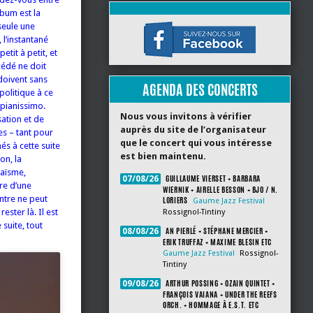
lbum est la
seule une
l’instantané
tit à petit, et
cédé ne doit
doivent sans
AGENDA DES CONCERTS
politique à ce
 pianissimo.
Nous vous invitons à vérifier
sation et de
auprès du site de l’organisateur
es – tant pour
que le concert qui vous intéresse
és à cette suite
est bien maintenu.
on, la
daïsme,
GUILLAUME VIERSET + BARBARA
07/08/26
ure d’une
WIERNIK + AIRELLE BESSON + BJO / N.
ntre ne peut
LORIERS
Gaume Jazz Festival
ester là. Il est
Rossignol-Tintiny
suite, tout
AN PIERLÉ + STÉPHANE MERCIER +
08/08/26
ERIK TRUFFAZ + MAXIME BLESIN ETC
Gaume Jazz Festival
Rossignol-
Tintiny
ARTHUR POSSING + OZAIN QUINTET +
09/08/26
FRANÇOIS VAIANA + UNDER THE REEFS
ORCH. + HOMMAGE À E.S.T. ETC