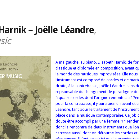
Harnik – Joëlle Léandre
,
sic
A ma gauche, au piano, Elisabeth Harnik, de fo
classique et diplomée en composition, avant qu
le monde des musiques improvisées. Elle nous
l’instrument est composé de cordes et de mar
droite, à la contrebasse, Joëlle Léandre, sans 
repsonsable du changement de paradigme de 
à quatre cordes dont l’origine remonte au 17èm
pour la contrebasse, il y aura bien un avant et 
Léandre, tant pour le traitement de l’instrumen
place dans la musique contemporaine. Ce job d
doute être accompli par une femme ?! “Tender 
donc la rencontre de deux instruments que l’o
carresse aussi, dont on détourne les cordes et 
résonances. Il faut savoir ici que le premier r