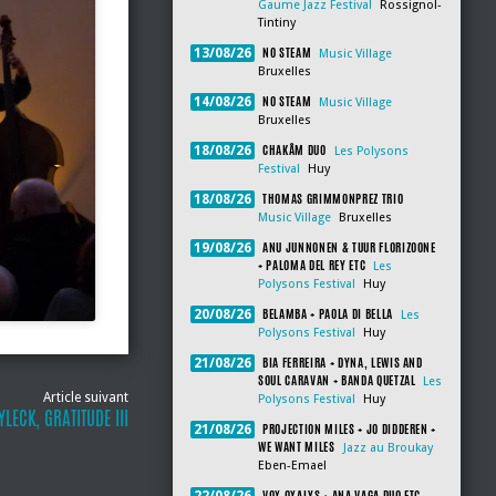
Gaume Jazz Festival
Rossignol-
Tintiny
NO STEAM
13/08/26
Music Village
Bruxelles
NO STEAM
14/08/26
Music Village
Bruxelles
CHAKÂM DUO
18/08/26
Les Polysons
Festival
Huy
THOMAS GRIMMONPREZ TRIO
18/08/26
Music Village
Bruxelles
ANU JUNNONEN & TUUR FLORIZOONE
19/08/26
+ PALOMA DEL REY ETC
Les
Polysons Festival
Huy
BELAMBA + PAOLA DI BELLA
20/08/26
Les
Polysons Festival
Huy
BIA FERREIRA + DYNA, LEWIS AND
21/08/26
SOUL CARAVAN + BANDA QUETZAL
Les
Article suivant
Polysons Festival
Huy
LECK, GRATITUDE III
PROJECTION MILES + JO DIDDEREN +
21/08/26
WE WANT MILES
Jazz au Broukay
Eben-Emael
VOX OXALYS + ANA VAGA DUO ETC