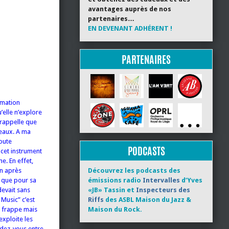
avantages auprès de nos
partenaires…
EN DEVENANT ADHÉRENT !
PARTENAIRES
rmation
’elle n’explore
 rappelle que
teaux. A ma
doute
PODCASTS
cet instrument
e. En effet,
un après
Découvrez les podcasts des
t que pour sa
émissions radio
Intervalles
d’Yves
evait sans
«JB» Tassin et
Inspecteurs des
Music” c’est
Riffs
des ASBL Maison du Jazz &
n frappe mais
Maison du Rock.
exploite les
endez-vous entre