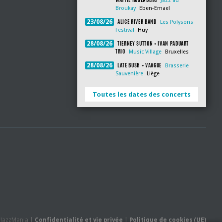
Jazz au
Broukay
Eben-Emael
ALICE RIVER BAND
23/08/26
Les Polysons
Festival
Huy
TIERNEY SUTTON + IVAN PADUART
28/08/26
TRIO
Music Village
Bruxelles
LATE BUSH + VAAGUE
28/08/26
Brasserie
Sauvenière
Liège
Toutes les dates des concerts
- JazzMania |
Confidentialité et vie privée
|
Politique de cookies (UE)