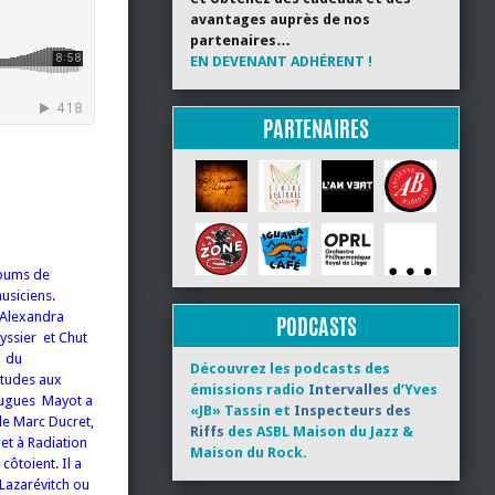
avantages auprès de nos
partenaires…
EN DEVENANT ADHÉRENT !
PARTENAIRES
lbums de
usiciens.
 Alexandra
PODCASTS
eyssier et Chut
? du
Découvrez les podcasts des
études aux
émissions radio
Intervalles
d’Yves
 Hugues Mayot a
«JB» Tassin et
Inspecteurs des
de Marc Ducret,
Riffs
des ASBL Maison du Jazz &
et à Radiation
Maison du Rock.
côtoient. Il a
Lazarévitch ou