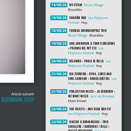
NO STEAM
14/08/26
Music Village
Bruxelles
CHAKÂM DUO
18/08/26
Les Polysons
Festival
Huy
THOMAS GRIMMONPREZ TRIO
18/08/26
Music Village
Bruxelles
ANU JUNNONEN & TUUR FLORIZOONE
19/08/26
+ PALOMA DEL REY ETC
Les
Polysons Festival
Huy
BELAMBA + PAOLA DI BELLA
20/08/26
Les
Polysons Festival
Huy
BIA FERREIRA + DYNA, LEWIS AND
21/08/26
SOUL CARAVAN + BANDA QUETZAL
Les
Polysons Festival
Huy
PROJECTION MILES + JO DIDDEREN +
21/08/26
Article suivant
WE WANT MILES
Jazz au Broukay
O BLECKMANN, ELEGY
Eben-Emael
VOX OXALYS + ANA VAGA DUO ETC
22/08/26
Les Polysons Festival
Huy
HAESEN & BONMARIAGE + TRIO
22/08/26
CAVALIERE / DARDENNE / DILLE +
WATTIÉ ROSENBERG