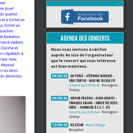
mier
ote Jozef
 du quartet
n et a formé un
tra, formé un
 Joachim
AGENDA DES CONCERTS
de Radiation
Franck Vaillant.
n Darche et
Nous vous invitons à vérifier
s répétitifs à
auprès du site de l’organisateur
orent.
Avec
que le concert qui vous intéresse
r Abyssal
est bien maintenu.
les titres
AN PIERLÉ + STÉPHANE MERCIER +
ités déchirées
08/08/26
ERIK TRUFFAZ + MAXIME BLESIN ETC
Gaume Jazz Festival
Rossignol-
Tintiny
ARTHUR POSSING + OZAIN QUINTET +
09/08/26
FRANÇOIS VAIANA + UNDER THE REEFS
ORCH. + HOMMAGE À E.S.T. ETC
Gaume Jazz Festival
Rossignol-
Tintiny
NO STEAM
13/08/26
Music Village
Bruxelles