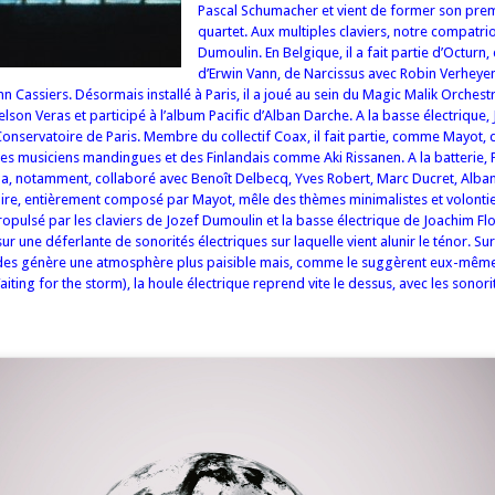
Pascal Schumacher et vient de former son pre
quartet.
Aux multiples claviers, notre compatri
Dumoulin. En Belgique, il a fait partie d’Octurn,
d’Erwin Vann, de Narcissus avec Robin Verheye
nn Cassiers. Désormais installé à Paris, il a joué au sein du Magic Malik Orches
elson Veras et participé à l’album Pacific d’Alban Darche.
A la basse électrique,
Conservatoire de Paris. Membre du collectif Coax, il fait partie, comme Mayot, 
 des musiciens mandingues et des Finlandais comme Aki Rissanen.
A la batterie, 
l a, notamment, collaboré avec Benoît Delbecq, Yves Robert, Marc Ducret, Alba
ire, entièrement composé par Mayot, mêle des thèmes minimalistes et volontier
ropulsé par les claviers de Jozef Dumoulin et la basse électrique de Joachim Fl
sur une déferlante de sonorités électriques sur laquelle vient alunir le ténor. Su
des génère une atmosphère plus paisible mais, comme le suggèrent eux-mêmes 
Waiting for the storm), la houle électrique reprend vite le dessus, avec les sonor