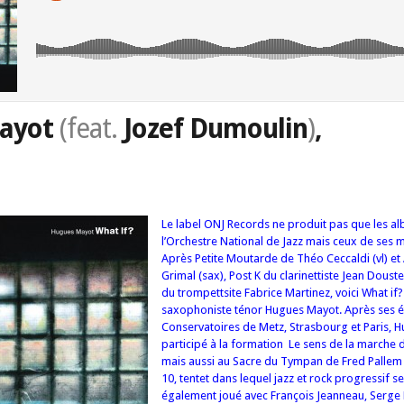
ayot
(feat.
Jozef Dumoulin
)
,
Le label ONJ Records ne produit pas que les a
l’Orchestre National de Jazz mais ceux de ses m
Après Petite Moutarde de Théo Ceccaldi (vl) et
Grimal (sax), Post K du clarinettiste Jean Doust
du trompettsite Fabrice Martinez, voici What if
saxophoniste ténor Hugues Mayot.
Après ses 
Conservatoires de Metz, Strasbourg et Paris,
participé à la formation Le sens de la marche 
mais aussi au Sacre du Tympan de Fred Pallem 
10, tentet dans lequel jazz et rock progressif se 
également joué avec François Jeanneau, Serge 