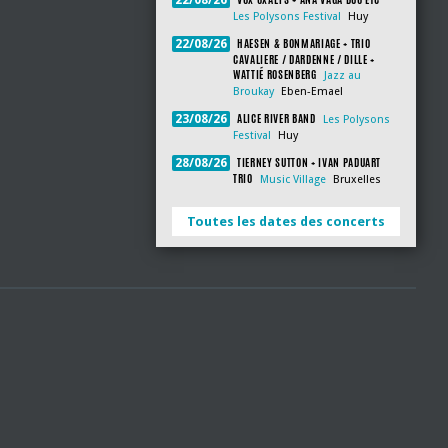
22/08/26
Les Polysons Festival
Huy
HAESEN & BONMARIAGE + TRIO
22/08/26
CAVALIERE / DARDENNE / DILLE +
WATTIÉ ROSENBERG
Jazz au
Broukay
Eben-Emael
ALICE RIVER BAND
23/08/26
Les Polysons
Festival
Huy
TIERNEY SUTTON + IVAN PADUART
28/08/26
TRIO
Music Village
Bruxelles
Toutes les dates des concerts