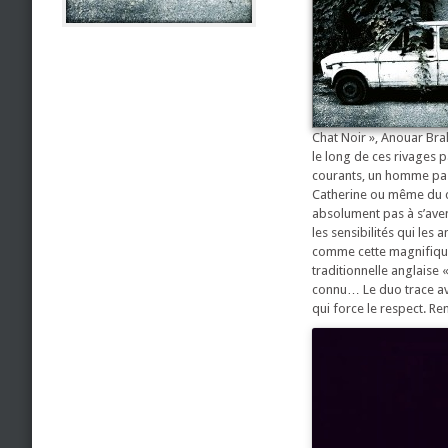
Chat Noir », Anouar Bra
le long de ces rivages p
courants, un homme pass
Catherine ou même du con
absolument pas à s’aven
les sensibilités qui les
comme cette magnifique
traditionnelle anglaise 
connu… Le duo trace ave
qui force le respect. R