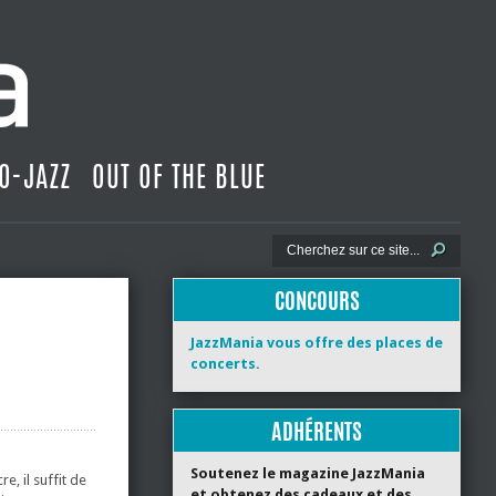
O-JAZZ
OUT OF THE BLUE
CONCOURS
JazzMania vous offre des places de
concerts.
ADHÉRENTS
Soutenez le magazine JazzMania
e, il suffit de
et obtenez des cadeaux et des