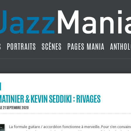
S
PORTRAITS
SCÈNES
PAGES MANIA
ANTHOL
ATINIER & KEVIN SEDDIKI : RIVAGES
LE 21 SEPTEMBRE 2020
La formule guitare / accordéon fonctionne à merveille. Pour s’en convaincr