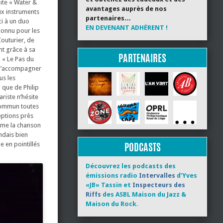
ite « Water &
avantages auprès de nos
ux instruments
partenaires…
ci à un duo
EN DEVENANT ADHÉRENT !
nconnu pour les
outurier, de
nt grâce à sa
PARTENAIRES
– « Le Pas du
r l’accompagner
us les
 que de Philip
riste n’hésite
 commun toutes
ceptions près
mme la chanson
ndais bien
PODCASTS
 en pointillés
Découvrez les podcasts des
émissions radio
Intervalles
d’Yves
«JB» Tassin et
Inspecteurs des
Riffs
des ASBL Maison du Jazz &
Maison du Rock.