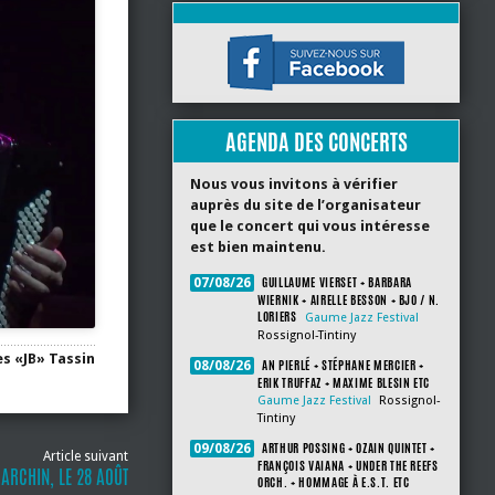
AGENDA DES CONCERTS
Nous vous invitons à vérifier
auprès du site de l’organisateur
que le concert qui vous intéresse
est bien maintenu.
GUILLAUME VIERSET + BARBARA
07/08/26
WIERNIK + AIRELLE BESSON + BJO / N.
LORIERS
Gaume Jazz Festival
Rossignol-Tintiny
s «JB» Tassin
AN PIERLÉ + STÉPHANE MERCIER +
08/08/26
ERIK TRUFFAZ + MAXIME BLESIN ETC
Gaume Jazz Festival
Rossignol-
Tintiny
ARTHUR POSSING + OZAIN QUINTET +
09/08/26
Article suivant
FRANÇOIS VAIANA + UNDER THE REEFS
MARCHIN, LE 28 AOÛT
ORCH. + HOMMAGE À E.S.T. ETC