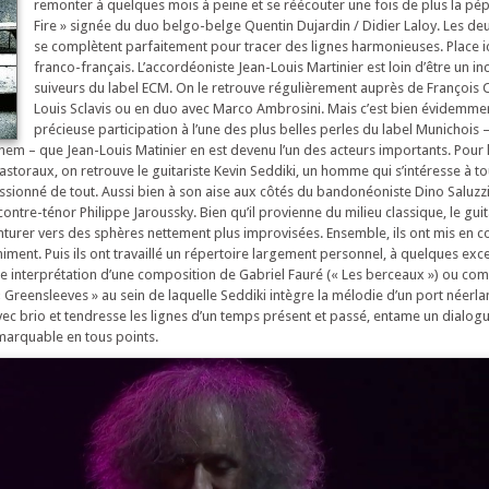
remonter à quelques mois à peine et se réécouter une fois de plus la pép
Fire » signée du duo belgo-belge Quentin Dujardin / Didier Laloy. Les de
se complètent parfaitement pour tracer des lignes harmonieuses. Place i
franco-français. L’accordéoniste Jean-Louis Martinier est loin d’être un i
suiveurs du label ECM. On le retrouve régulièrement auprès de François C
Louis Sclavis ou en duo avec Marco Ambrosini. Mais c’est bien évidemme
précieuse participation à l’une des plus belles perles du label Munichois 
hem – que Jean-Louis Matinier en est devenu l’un des acteurs importants. Pou
astoraux, on retrouve le guitariste Kevin Seddiki, un homme qui s’intéresse à to
ionné de tout. Aussi bien à son aise aux côtés du bandonéoniste Dino Saluzzi
tre-ténor Philippe Jaroussky. Bien qu’il provienne du milieu classique, le guita
turer vers des sphères nettement plus improvisées. Ensemble, ils ont mis en
 animent. Puis ils ont travaillé un répertoire largement personnel, à quelques ex
 interprétation d’une composition de Gabriel Fauré (« Les berceaux ») ou co
« Greensleeves » au sein de laquelle Seddiki intègre la mélodie d’un port néerla
c brio et tendresse les lignes d’un temps présent et passé, entame un dialogue
emarquable en tous points.