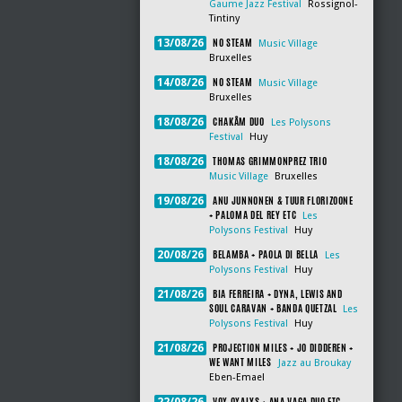
Gaume Jazz Festival
Rossignol-
Tintiny
NO STEAM
13/08/26
Music Village
Bruxelles
NO STEAM
14/08/26
Music Village
Bruxelles
CHAKÂM DUO
18/08/26
Les Polysons
Festival
Huy
THOMAS GRIMMONPREZ TRIO
18/08/26
Music Village
Bruxelles
ANU JUNNONEN & TUUR FLORIZOONE
19/08/26
+ PALOMA DEL REY ETC
Les
Polysons Festival
Huy
BELAMBA + PAOLA DI BELLA
20/08/26
Les
Polysons Festival
Huy
BIA FERREIRA + DYNA, LEWIS AND
21/08/26
SOUL CARAVAN + BANDA QUETZAL
Les
Polysons Festival
Huy
PROJECTION MILES + JO DIDDEREN +
21/08/26
WE WANT MILES
Jazz au Broukay
Eben-Emael
VOX OXALYS + ANA VAGA DUO ETC