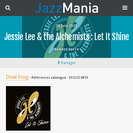
28 Juin 2021
Jessie Lee & the Alchemists : Let It Shine
Robert Sacre
Partager
Dixie Frog
‐ Références catalogue : DFGCD 8819