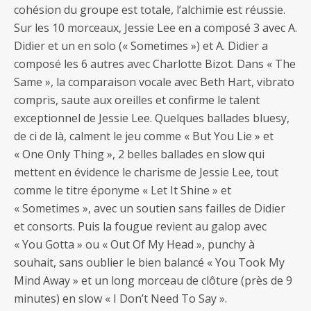
cohésion du groupe est totale, l’alchimie est réussie.
Sur les 10 morceaux, Jessie Lee en a composé 3 avec A.
Didier et un en solo (« Sometimes ») et A. Didier a
composé les 6 autres avec Charlotte Bizot. Dans « The
Same », la comparaison vocale avec Beth Hart, vibrato
compris, saute aux oreilles et confirme le talent
exceptionnel de Jessie Lee. Quelques ballades bluesy,
de ci de là, calment le jeu comme « But You Lie » et
« One Only Thing », 2 belles ballades en slow qui
mettent en évidence le charisme de Jessie Lee, tout
comme le titre éponyme « Let It Shine » et
« Sometimes », avec un soutien sans failles de Didier
et consorts. Puis la fougue revient au galop avec
« You Gotta » ou « Out Of My Head », punchy à
souhait, sans oublier le bien balancé « You Took My
Mind Away » et un long morceau de clôture (près de 9
minutes) en slow « I Don’t Need To Say ».