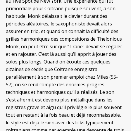
au Five Spot de New York. Une expérience qui fut
primordiale pour Coltrane puisque souvent, à son
habitude, Monk délaissait le clavier durant des
périodes aléatoires, le saxophoniste devait alors
assurer en trio, et quand on connaît la difficulté des
grilles harmoniques des compositions de Thelonious
Monk, on peut être sûr que “Trane” devait se régaler
et en rajouter. C’est là aussi qu’il apprit à jouer des
solos plus longs. Quand on écoute ces quelques
dizaines de cédés que Coltrane enregistra
parallèlement à son premier emploi chez Miles (55-
57), on se rend compte des énormes progrès
techniques et harmoniques qu’il a réalisés. Le son
s’est affermi, est devenu plus métallique dans les
registres grave et aigu qu’il privilégie le plus souvent
tout en restant à la fois beau et déjà reconnaissable,
le style est déjà le sien avec des licks typiquement
coltraniens comme par exemple une descente de trois