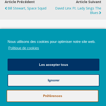
Article Précédent
Article Suivant
Bill Stewart, Space Squid
David Linx Ft. Lady Sings The
Blues
Top
Nous utilisons des cookies pour optimiser notre site web.
Mobile
Bureau
Politique de cookies
Les accepter tous
Ignorer
Avec le soutien de la Province de Liège
© 2026 - Tous droits réservés - JazzMania
Politique en matière de confidentialité et de vie privée
|
Politique de
Préférences
cookies (UE)
Hébergé par
Behostings.com