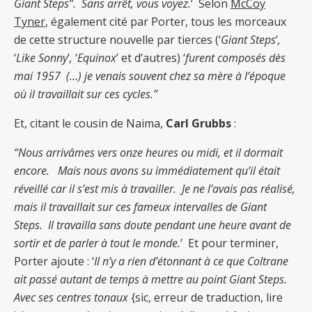
Giant Steps”. Sans arrêt, vous voyez.
’ Selon
McCoy
Tyner
, également cité par Porter, tous les morceaux
de cette structure nouvelle par tierces (‘
Giant Steps
’
,
‘
Like Sonny
’
,
‘
Equinox
’ et d’autres) ‘
furent composés dès
mai 1957 (…) je venais souvent chez sa mère à l’époque
où il travaillait sur ces cycles.”
Et, citant le cousin de Naima,
Carl Grubbs
:
“Nous arrivâmes vers onze heures ou midi, et il dormait
encore. Mais nous avons su immédiatement qu’il était
réveillé car il s’est mis à travailler. Je ne l’avais pas réalisé,
mais il travaillait sur ces fameux intervalles de Giant
Steps. Il travailla sans doute pendant une heure avant de
sortir et de parler à tout le monde.
’ Et pour terminer,
Porter ajoute : ‘
Il n’y a rien d’étonnant à ce que Coltrane
ait passé autant de temps à mettre au point Giant Steps.
Avec ses centres tonaux
{sic, erreur de traduction, lire