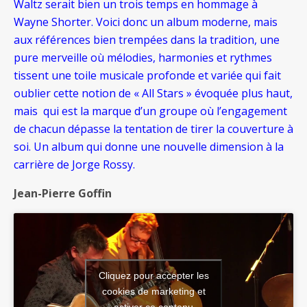
Waltz serait bien un trois temps en hommage à
Wayne Shorter. Voici donc un album moderne, mais
aux références bien trempées dans la tradition, une
pure merveille où mélodies, harmonies et rythmes
tissent une toile musicale profonde et variée qui fait
oublier cette notion de « All Stars » évoquée plus haut,
mais qui est la marque d’un groupe où l’engagement
de chacun dépasse la tentation de tirer la couverture à
soi. Un album qui donne une nouvelle dimension à la
carrière de Jorge Rossy.
Jean-Pierre Goffin
Cliquez pour accepter les
cookies de marketing et
activer ce contenu