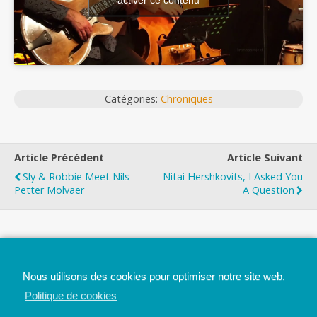
Catégories:
Chroniques
Article Précédent
Article Suivant
Sly & Robbie Meet Nils
Nitai Hershkovits, I Asked You
Petter Molvaer
A Question
Top
Nous utilisons des cookies pour optimiser notre site web.
Mobile
Bureau
Politique de cookies