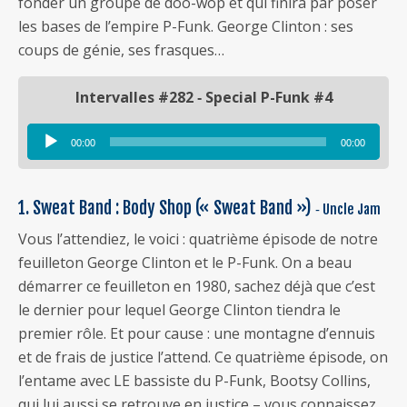
fonder un groupe de doo-wop et qui finira par poser
les bases de l’empire P-Funk. George Clinton : ses
coups de génie, ses frasques…
Intervalles #282 ‐ Special P-Funk #4
00:00
00:00
Lecteur
audio
1. Sweat Band : Body Shop (« Sweat Band »)
‐ Uncle Jam
Vous l’attendiez, le voici : quatrième épisode de notre
feuilleton George Clinton et le P-Funk. On a beau
démarrer ce feuilleton en 1980, sachez déjà que c’est
le dernier pour lequel George Clinton tiendra le
premier rôle. Et pour cause : une montagne d’ennuis
et de frais de justice l’attend. Ce quatrième épisode, on
l’entame avec LE bassiste du P-Funk, Bootsy Collins,
qui lui aussi se retrouve en justice – vous connaissez