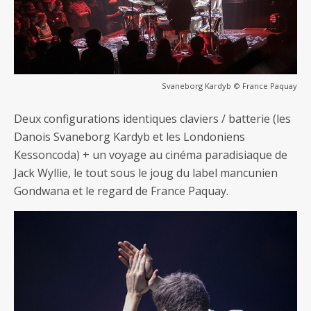
Svaneborg Kardyb © France Paquay
Deux configurations identiques claviers / batterie (les
Danois Svaneborg Kardyb et les Londoniens
Kessoncoda) + un voyage au cinéma paradisiaque de
Jack Wyllie, le tout sous le joug du label mancunien
Gondwana et le regard de France Paquay.