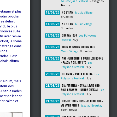
Gaume Jazz Festival
Rossignol-
Tintiny
retagne et plus
NO STEAM
13/08/26
Music Village
studio proche
Bruxelles
se définit
NO STEAM
14/08/26
Music Village
ndu le plus
Bruxelles
annoncée suite
CHAKÂM DUO
18/08/26
Les Polysons
is avec l’envie
Festival
Huy
ndroit, la scène
z étrange dans
THOMAS GRIMMONPREZ TRIO
18/08/26
e nos
Music Village
Bruxelles
endre. C’est
ANU JUNNONEN & TUUR FLORIZOONE
19/08/26
ochain album,
+ PALOMA DEL REY ETC
Les
Polysons Festival
Huy
BELAMBA + PAOLA DI BELLA
20/08/26
Les
Polysons Festival
Huy
er album, mais
BIA FERREIRA + DYNA, LEWIS AND
21/08/26
utour des
SOUL CARAVAN + BANDA QUETZAL
Les
-Charlie Haden,
Polysons Festival
Huy
ement de leader,
ier calme et
PROJECTION MILES + JO DIDDEREN +
21/08/26
WE WANT MILES
Jazz au Broukay
Eben-Emael
VOX OXALYS + ANA VAGA DUO ETC