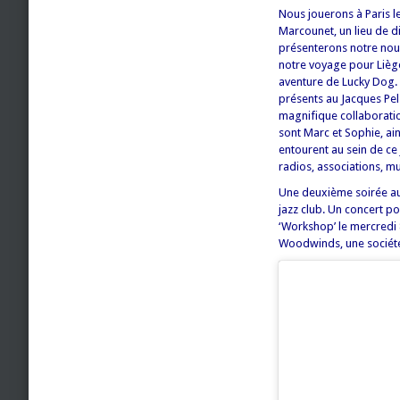
Nous jouerons à Paris le 
Marcounet, un lieu de d
présenterons notre nou
notre voyage pour Liège
aventure de Lucky Dog. 
présents au Jacques Pelz
magnifique collaborati
sont Marc et Sophie, ain
entourent au sein de ce 
radios, associations, mu
Une deuxième soirée aur
jazz club. Un concert po
‘Workshop’ le mercredi 
Woodwinds, une société 