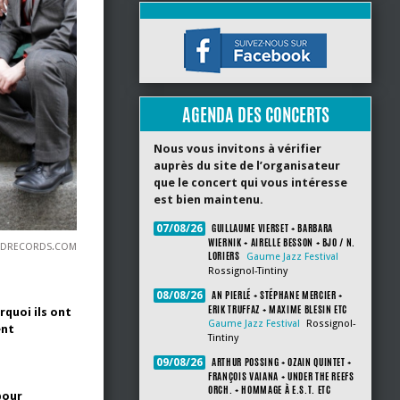
AGENDA DES CONCERTS
Nous vous invitons à vérifier
auprès du site de l’organisateur
que le concert qui vous intéresse
est bien maintenu.
GUILLAUME VIERSET + BARBARA
07/08/26
WIERNIK + AIRELLE BESSON + BJO / N.
NDRECORDS.COM
LORIERS
Gaume Jazz Festival
Rossignol-Tintiny
AN PIERLÉ + STÉPHANE MERCIER +
08/08/26
ERIK TRUFFAZ + MAXIME BLESIN ETC
quoi ils ont
Gaume Jazz Festival
Rossignol-
ent
Tintiny
ARTHUR POSSING + OZAIN QUINTET +
09/08/26
FRANÇOIS VAIANA + UNDER THE REEFS
ORCH. + HOMMAGE À E.S.T. ETC
pour