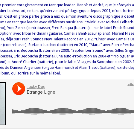
 premier enregistrement en tant que leader. Benoît et André, que je côtoyais a
dier Lockwood, en tant qu’intervenant pédagogique depuis 2001, m’ont fortem
us’. C’est en grâce partie grâce à eux que mon aventure discographique a débuté
lbums en tant que leader avec différents musiciens : “Wink” avec Michael Felberb
), Yoni Zelnik (contrebasse), Fred Pasqua (batterie) – sur le label Fresh Soun
ption” avec Inbar Fridman (guitare), Camélia BenNaceur (piano), Florent Nisse
rie), déjà sur Fresh Sounds New Talent Records en 2012, “Lines” avec Camelia 
 (contrebasse), Stefano Lucchini (batterie) en 2010, “Maria” avec Pierre Percha
basse), Eric Bedoucha (batterie) en 2008, “September Sound” avec Gilles Grign
basse), Eric Bedoucha (batterie), une auto-Production en 2004 et “Prologue” a
) et André Charlier (batterie), pour le label Visages du Saxophone en 2002. Pa
s de Damien Argentiéri (orgue Hammond) et Alain Tissot (batterie), existe dep
lbum, qui sortira sur le même label.