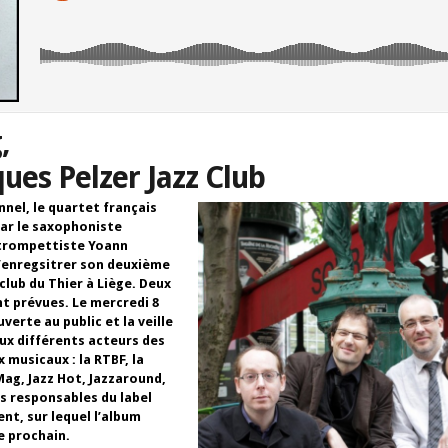
,
ues Pelzer Jazz Club
nel, le quartet français
ar le saxophoniste
 trompettiste Yoann
’enregsitrer son deuxième
club du Thier à Liège. Deux
t prévues. Le mercredi 8
verte au public et la veille
ux différents acteurs des
 musicaux : la RTBF, la
Mag, Jazz Hot, Jazzaround,
les responsables du label
nt, sur lequel l’album
e prochain.