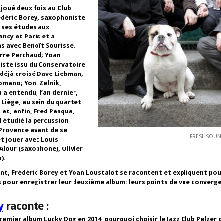
 joué deux fois au Club
édéric Borey, saxophoniste
i ses études aux
ncy et Paris et a
s avec Benoît Sourisse,
erre Perchaud; Yoan
iste issu du Conservatoire
 déjà croisé Dave Liebman,
omano; Yoni Zelnik,
 a entendu, l’an dernier,
à Liège, au sein du quartet
 et, enfin, Fred Pasqua,
d étudié la percussion
 Provence avant de se
FRESHSOU
et jouer avec Louis
Alour (saxophone), Olivier
).
, Frédéric Borey et Yoan Loustalot se racontent et expliquent pour
ois pour enregistrer leur deuxième album: leurs points de vue converg
y
raconte
:
remier album Lucky Dog en 2014, pourquoi choisir le Jazz Club Pelzer 