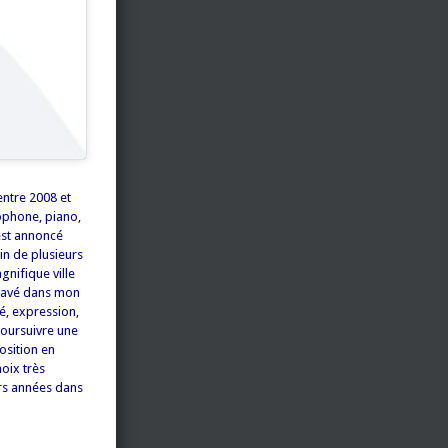
entre 2008 et
xophone, piano,
’est annoncé
in de plusieurs
nifique ville
gravé dans mon
é, expression,
poursuivre une
osition en
hoix très
urs années dans