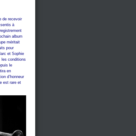
e de recevoir
sentis à
nregistrement
rochain album
pe méritait
aits pour
 Marc et Sophie
 les conditions
puis le
tira en
tion d’honneur
 est rare et