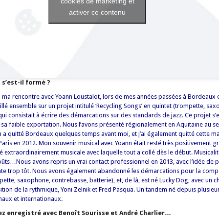
cookies de marketing et
activer ce contenu
s’est-il formé ?
 à ma rencontre avec Yoann Loustalot, lors de mes années passées à Bordeaux 
llé ensemble sur un projet intitulé ‘Recycling Songs’ en quintet (trompette, sa
qui consistait à écrire des démarcations sur des standards de jazz. Ce projet s
é sa faible exportation. Nous l’avons présenté régionalement en Aquitaine au se
 quitté Bordeaux quelques temps avant moi, et j’ai également quitté cette mag
à Paris en 2012. Mon souvenir musical avec Yoann était resté très positivement 
 extraordinairement musicale avec laquelle tout a collé dès le début. Musicalit
goûts…Nous avons repris un vrai contact professionnel en 2013, avec l’idée de 
einte trop tôt. Nous avons également abandonné les démarcations pour la comp
ette, saxophone, contrebasse, batterie), et, de là, est né Lucky Dog, avec un c
ition de la rythmique, Yoni Zelnik et Fred Pasqua. Un tandem né depuis plusie
naux et internationaux.
z enregistré avec Benoît Sourisse et André Charlier…