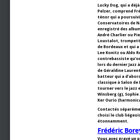
Lucky Dog, qui a déjà
Pelzer, comprend Fr
ténor qui a poursuiv
Conservatoires de Na
enregistré des album
André Charlier ou Pi
Loustalot, trompett
de Bordeaux et qui a
Lee Konitz ou Aldo R
contrebassiste qu’on
lors du dernier Jazz 
de Géraldine Laurent
batteur qui a d’abor
classique à Salon de
tourner vers le jazz 
Winsberg (g), Sophie 
Ker Ourio (harmonica
Contactés séparément
choisi le club liége
étonnamment.
Frédéric Bore
Vous avez gravé un p