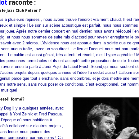
lot
raconte :
 le Jazz Club Pelzer ?
s à plusieurs reprises , nous avons trouvé l’endroit vraiment chaud, Il est rar
ureux et simple ! Le son sur scène acoustique est parfait, nous nous sommes 
our jouer. Après notre dernier concert en mai dernier, nous avons réécouté l’e
gig, et nous nous sommes de suite mis d’accord pour revenir enregistrer le p
savoir avec 2 micros. L’évidence nous est apparue dans la soirée que ce grou
e sans aucun trafic, ,avec un son direct. Le lieu et l’accueil nous ont paru parf
ent. Le public est aussi génial, très attentif et réactif, c’est hyper agréable !
 des personnes formidables et ils ont accepté cette proposition de suite.Toutes
n avons ensuite parlé à Jordi Pujol du Label Fresh Sound,qui nous soutient de
’autres projets depuis quelques années et l’idée l’a séduit aussi ! L’album sor
génial parce que tout s’enchaine, sans encombres, et je dois mettre une men
dans notre sens, sans nous poser de conditions, c’est exceptionnel, cet homme
a musique!
est-il formé?
y Dog il y a quelques années, avec
appel à Yoni Zelnik et Fred Pasqua.
 l’époque où nous habitions à
éjà collaboré sur d’autres projets ,
ans lequel nous jouions des
ards composées par nos soins ! Ça