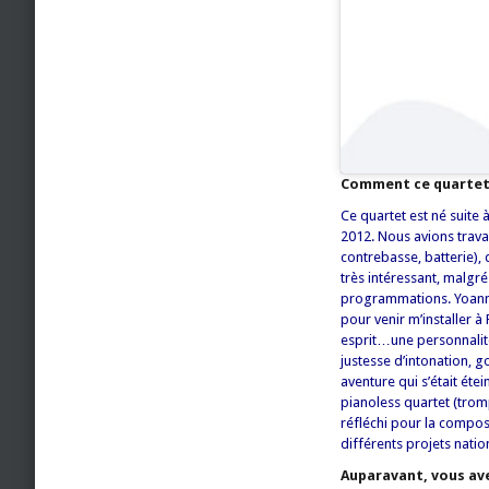
Comment ce quartet 
Ce quartet est né suite
2012. Nous avions travai
contrebasse, batterie), 
très intéressant, malgr
programmations. Yoann a
pour venir m’installer 
esprit…une personnalité
justesse d’intonation, 
aventure qui s’était ét
pianoless quartet (tromp
réfléchi pour la compos
différents projets natio
Auparavant, vous ave