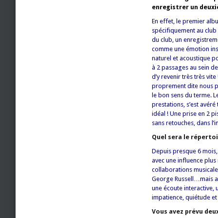
enregistrer un deux
En effet, le premier al
spécifiquement au club ‘
du club, un enregistreme
comme une émotion inst
naturel et acoustique po
à 2 passages au sein de
d’y revenir très très vit
proprement dite nous p
le bon sens du terme. L
prestations, s’est avér
idéal ! Une prise en 2 
sans retouches, dans l’
Quel sera le répertoi
Depuis presque 6 mois, 
avec une influence plu
collaborations musical
George Russell…mais ave
une écoute interactive,
impatience, quiétude e
Vous avez prévu deu