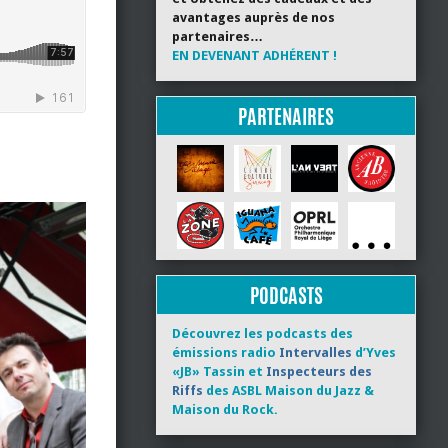
avantages auprès de nos
partenaires…
EN DEVENANT ADHÉRENT !
PARTENAIRES
PODCASTS
Découvrez les podcasts des
émissions radio
Intervalles
d’Yves
«JB» Tassin et
Inspecteurs des
Riffs
des ASBL Maison du Jazz &
Maison du Rock.