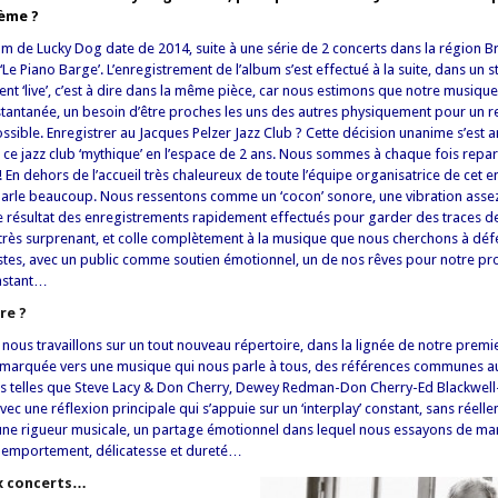
ième ?
bum de Lucky Dog date de 2014, suite à une série de 2 concerts dans la région B
Le Piano Barge’. L’enregistrement de l’album s’est effectué à la suite, dans un 
nt ‘live’, c’est à dire dans la même pièce, car nous estimons que notre musique 
antanée, un besoin d’être proches les uns des autres physiquement pour un re
ssible. Enregistrer au Jacques Pelzer Jazz Club ? Cette décision unanime s’est 
 ce jazz club ‘mythique’ en l’espace de 2 ans. Nous sommes à chaque fois repart
e ! En dehors de l’accueil très chaleureux de toute l’équipe organisatrice de cet e
arle beaucoup. Nous ressentons comme un ‘cocon’ sonore, une vibration asse
e résultat des enregistrements rapidement effectués pour garder des traces d
é très surprenant, et colle complètement à la musique que nous cherchons à déf
pistes, avec un public comme soutien émotionnel, un de nos rêves pour notre pr
instant…
re ?
nous travaillons sur un tout nouveau répertoire, dans la lignée de notre premi
s marquée vers une musique qui nous parle à tous, des références communes a
es telles que Steve Lacy & Don Cherry, Dewey Redman-Don Cherry-Ed Blackwell
c une réflexion principale qui s’appuie sur un ‘interplay’ constant, sans réell
 une rigueur musicale, un partage émotionnel dans lequel nous essayons de mar
t emportement, délicatesse et dureté…
x concerts…