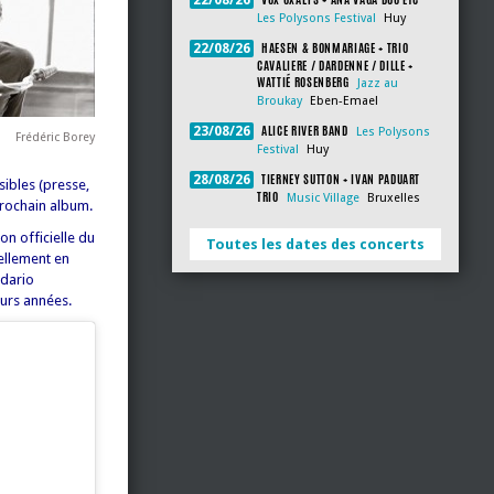
22/08/26
Les Polysons Festival
Huy
HAESEN & BONMARIAGE + TRIO
22/08/26
CAVALIERE / DARDENNE / DILLE +
WATTIÉ ROSENBERG
Jazz au
Broukay
Eben-Emael
ALICE RIVER BAND
23/08/26
Les Polysons
Frédéric Borey
Festival
Huy
TIERNEY SUTTON + IVAN PADUART
28/08/26
sibles (presse,
TRIO
Music Village
Bruxelles
prochain album.
n officielle du
Toutes les dates des concerts
nellement en
ddario
eurs années.