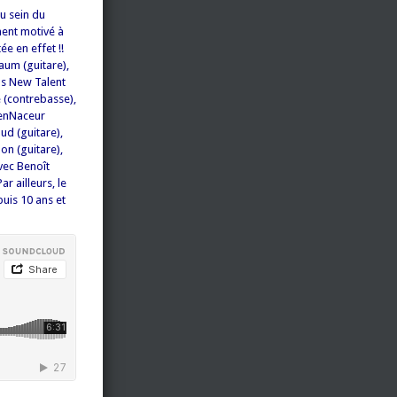
u sein du
ent motivé à
e en effet !!
aum (guitare),
ds New Talent
 (contrebasse),
BenNaceur
ud (guitare),
on (guitare),
vec Benoît
r ailleurs, le
uis 10 ans et