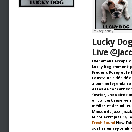
Lucky Dog
Live @Jacq
Evénement exception
Lucky Dog emmené p
Frédéric Borey et le
Loustalot a décidé d
album au légendaire 
dates de concert son
février, une soirée ou
un concert réservé a
médias et des milieux
Maison du Jazz, Jazz
le collectif jazz 04, 
Fresh Sound
New Tale
sortira en septembr