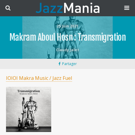
25 Juin 2021
Makram Aboul Hosn : Transmigration
Claudy Jalet
Partager
IOIOI Makra Music / Jazz Fuel