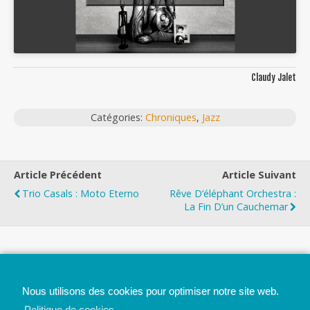
Claudy Jalet
Catégories:
Chroniques
,
Jazz
Article Précédent
Article Suivant
Trio Casals : Moto Eterno
Rêve D’éléphant Orchestra :
La Fin D’un Cauchemar
Top
Nous utilisons des cookies pour optimiser notre site web.
Mobile
Bureau
Politique de cookies