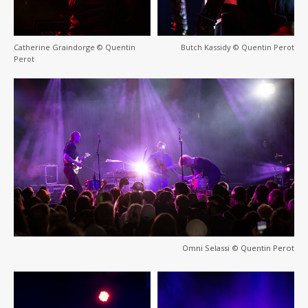
Catherine Graindorge © Quentin
Butch Kassidy © Quentin Perot
Perot
Omni Selassi © Quentin Perot