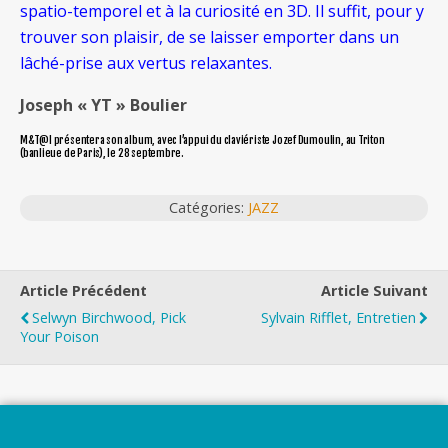
spatio-temporel et à la curiosité en 3D. Il suffit, pour y
trouver son plaisir, de se laisser emporter dans un
lâché-prise aux vertus relaxantes.
Joseph « YT » Boulier
M&T@l présentera son album, avec l’appui du claviériste Jozef Dumoulin, au Triton
(banlieue de Paris), le 28 septembre.
Catégories:
JAZZ
Article Précédent
Article Suivant
Selwyn Birchwood, Pick
Sylvain Rifflet, Entretien
Your Poison
Top