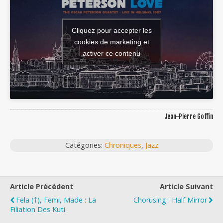
Cliquez pour accepter les
cookies de marketing et
activer ce contenu
Jean-Pierre Goffin
Catégories:
Chroniques
,
Jazz
Article Précédent
Article Suivant
Fela (†), Femi, Made : La
Chorusing : Half Mirror
Filiation Des Kuti