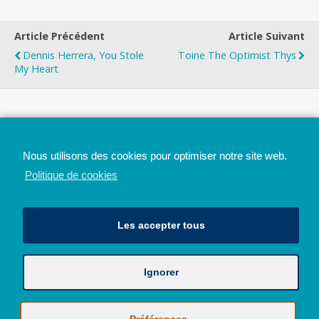
Article Précédent
Article Suivant
Dennis Herrera, You Stole
Toine The Optimist Thys
My Heart
Top
Nous utilisons des cookies pour optimiser notre site web.
Mobile
Bureau
Politique de cookies
Les accepter tous
Ignorer
Avec le soutien de la Province de Liège
© 2026 - Tous droits réservés - JazzMania
Politique en matière de confidentialité et de vie privée
|
Politique de