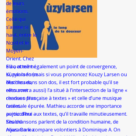
de leurs
émotions.
Celui qui
s’anime si
haut, entre le
Nord et le
Moyen-
Orient. Chez
S’il a atteint également un point de convergence,
eux, et même
Kùzylarsen (mais si vous prononcez Kouzy Larsen ou
si, par la force
Mathieu dans son dos, il est fort probable qu’il se
des choses,
retournera aussi) l’a situé à l’intersection de la ligne «
elles sont
chanson française à textes » et celle d’une musique
rendues plus
orientale épurée. Mathieu accorde une importance
faciles
particulière aux textes, qu’il travaille minutieusement.
aujourd’hui –
Ses chansons parlent de la condition humaine, de
Khaled
nous. On le compare volontiers à Dominique A. On
Aljaramani a