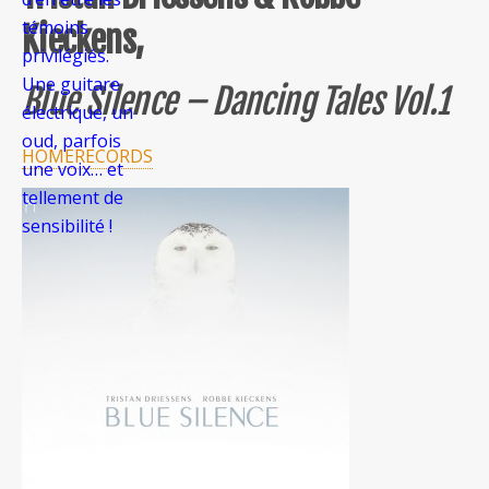
témoins
Kieckens,
privilégiés.
Une guitare
Blue Silence – Dancing Tales Vol.1
électrique, un
oud, parfois
HOMERECORDS
une voix… et
tellement de
sensibilité !