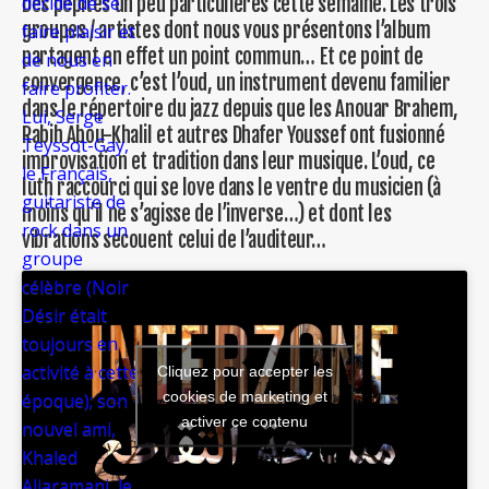
Des pépites un peu particulières cette semaine. Les trois
décidé de se
groupes / artistes dont nous vous présentons l’album
faire plaisir et
partagent en effet un point commun… Et ce point de
de nous en
convergence, c’est l’oud, un instrument devenu familier
faire profiter.
dans le répertoire du jazz depuis que les Anouar Brahem,
Lui, Serge
Rabih Abou-Khalil et autres Dhafer Youssef ont fusionné
Teyssot-Gay,
improvisation et tradition dans leur musique. L’oud, ce
le Français,
luth raccourci qui se love dans le ventre du musicien (à
guitariste de
moins qu’il ne s’agisse de l’inverse…) et dont les
rock dans un
vibrations secouent celui de l’auditeur…
groupe
célèbre (Noir
Désir était
toujours en
activité à cette
Cliquez pour accepter les
cookies de marketing et
époque); son
activer ce contenu
nouvel ami,
Khaled
Aljaramani, le