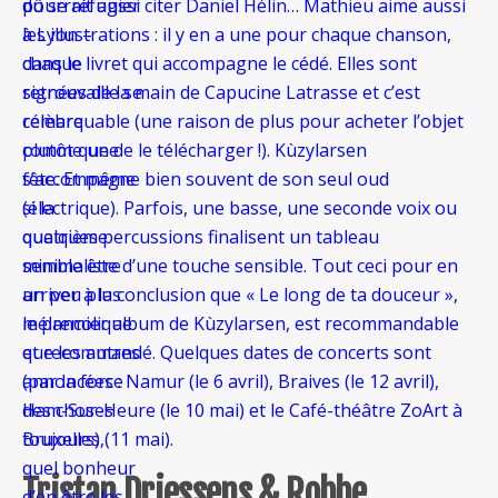
pourrait aussi citer Daniel Hélin… Mathieu aime aussi
dû se réfugier
les illustrations : il y en a une pour chaque chanson,
à Lyon –
dans le livret qui accompagne le cédé. Elles sont
chaque
signées de la main de Capucine Latrasse et c’est
retrouvaille se
remarquable (une raison de plus pour acheter l’objet
célèbre
plutôt que de le télécharger !). Kùzylarsen
comme une
s’accompagne bien souvent de son seul oud
fête. Et même
(électrique). Parfois, une basse, une seconde voix ou
si la
quelques percussions finalisent un tableau
quatrième
minimaliste d’une touche sensible. Tout ceci pour en
semble être
arriver à la conclusion que « Le long de ta douceur »,
un peu plus
le premier album de Kùzylarsen, est recommandable
mélancolique
et recommandé. Quelques dates de concerts sont
que les autres
annoncées : Namur (le 6 avril), Braives (le 12 avril),
(par la force
Ham-Sur-Heure (le 10 mai) et le Café-théâtre ZoArt à
des choses
Bruxelles (11 mai).
toujours),
quel bonheur
Tristan Driessens & Robbe
d’en être les