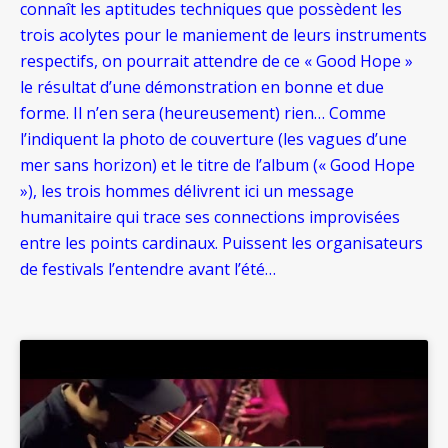
connaît les aptitudes techniques que possèdent les
trois acolytes pour le maniement de leurs instruments
respectifs, on pourrait attendre de ce « Good Hope »
le résultat d’une démonstration en bonne et due
forme. Il n’en sera (heureusement) rien… Comme
l’indiquent la photo de couverture (les vagues d’une
mer sans horizon) et le titre de l’album (« Good Hope
»), les trois hommes délivrent ici un message
humanitaire qui trace ses connections improvisées
entre les points cardinaux. Puissent les organisateurs
de festivals l’entendre avant l’été…