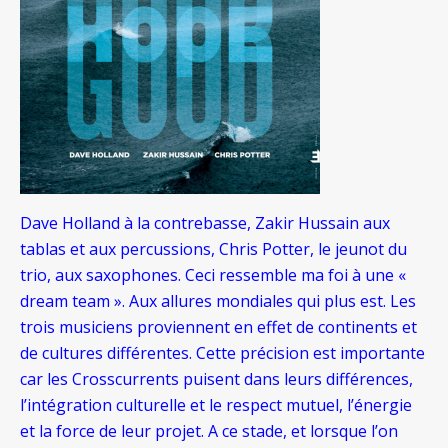
Dave Holland à la contrebasse, Zakir Hussain aux
tablas et aux percussions, Chris Potter, le jeunot du
trio, aux saxophones. Ceci ressemble ma foi à une «
dream team ». Aux allures mondiales qui plus est. Les
trois musiciens proviennent en effet de continents et
de cultures différentes. Cette précision est importante
car les Crosscurrents puisent dans leurs différences,
l’intégration culturelle et le respect mutuel, l’énergie
et la force de leur projet. A ce stade, et lorsque l’on