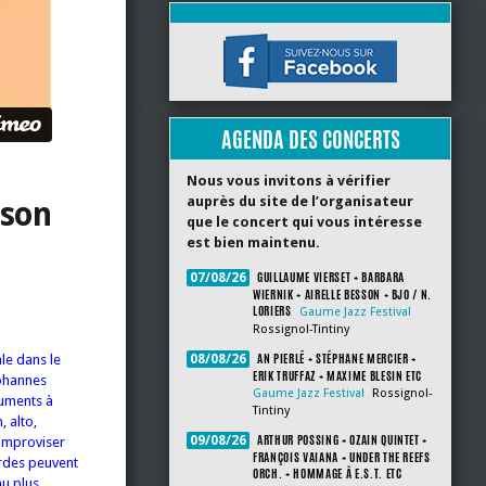
AGENDA DES CONCERTS
Nous vous invitons à vérifier
auprès du site de l’organisateur
ason
que le concert qui vous intéresse
est bien maintenu.
GUILLAUME VIERSET + BARBARA
07/08/26
WIERNIK + AIRELLE BESSON + BJO / N.
LORIERS
Gaume Jazz Festival
Rossignol-Tintiny
AN PIERLÉ + STÉPHANE MERCIER +
le dans le
08/08/26
ERIK TRUFFAZ + MAXIME BLESIN ETC
Johannes
Gaume Jazz Festival
Rossignol-
ruments à
Tintiny
, alto,
ARTHUR POSSING + OZAIN QUINTET +
09/08/26
/improviser
FRANÇOIS VAIANA + UNDER THE REEFS
ordes peuvent
ORCH. + HOMMAGE À E.S.T. ETC
au plus