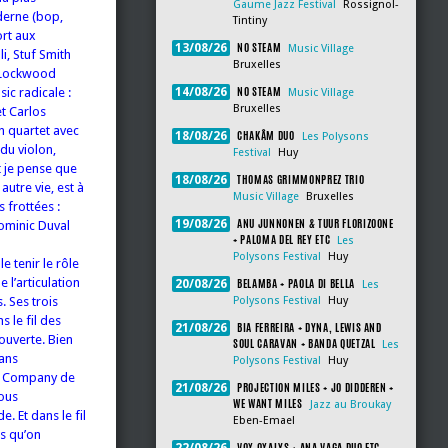
Gaume Jazz Festival
Rossignol-
derne (bop,
Tintiny
ort aux
NO STEAM
13/08/26
Music Village
i, Stuf Smith
Bruxelles
t Lockwood
NO STEAM
sic radicale :
14/08/26
Music Village
Bruxelles
t Carlos
n quartet avec
CHAKÂM DUO
18/08/26
Les Polysons
 du violon,
Festival
Huy
t je pense que
THOMAS GRIMMONPREZ TRIO
18/08/26
utre vie, est à
Music Village
Bruxelles
 frottées :
ANU JUNNONEN & TUUR FLORIZOONE
19/08/26
ominic Duval
+ PALOMA DEL REY ETC
Les
Polysons Festival
Huy
e tenir le rôle
 l’articulation
BELAMBA + PAOLA DI BELLA
20/08/26
Les
. Ses trois
Polysons Festival
Huy
s le fil des
BIA FERREIRA + DYNA, LEWIS AND
21/08/26
 ouverte. Bien
SOUL CARAVAN + BANDA QUETZAL
Les
dans
Polysons Festival
Huy
la Company de
PROJECTION MILES + JO DIDDEREN +
21/08/26
Vous
WE WANT MILES
Jazz au Broukay
. Et dans le fil
Eben-Emael
s qu’on
VOX OXALYS + ANA VAGA DUO ETC