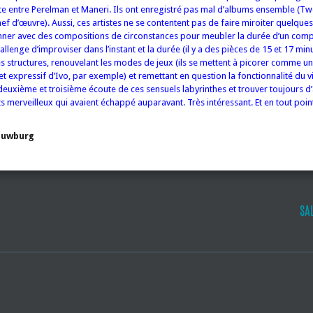
forte entre Perelman et Maneri. Ils ont enregistré pas mal d’albums ensemble (
ef d’œuvre). Aussi, ces artistes ne se contentent pas de faire miroiter quelque
nner avec des compositions de circonstances pour meubler la durée d’un compa
llenge d’improviser dans l’instant et la durée (il y a des pièces de 15 et 17 min
s structures, renouvelant les modes de jeux (ils se mettent à picorer comme u
t expressif d’Ivo, par exemple) et remettant en question la fonctionnalité du v
euxième et troisième écoute de ces sensuels labyrinthes et trouver toujours d’
s merveilleux qui avaient échappé auparavant. Très intéressant. Et en tout poin
ouwburg
SA