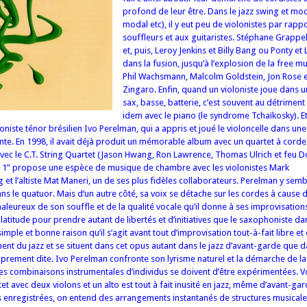
profond de leur être. Dans le jazz swing et mo
modal etc), il y eut peu de violonistes par rapp
souffleurs et aux guitaristes. Stéphane Grappell
et, puis, Leroy Jenkins et Billy Bang ou Ponty e
dans la fusion, jusqu’à l’explosion de la free mu
Phil Wachsmann, Malcolm Goldstein, Jon Rose e
Zingaro. Enfin, quand un violoniste joue dans u
sax, basse, batterie, c’est souvent au détriment
idem avec le piano (le syndrome Tchaïkosky). E
ste ténor brésilien Ivo Perelman, qui a appris et joué le violoncelle dans une a
nte. En 1998, il avait déjà produit un mémorable album avec un quartet à cordes
vec le C.T. String Quartet (Jason Hwang, Ron Lawrence, Thomas Ulrich et feu D
gs 1” propose une espèce de musique de chambre avec les violonistes Mark
t l’altiste Mat Maneri, un de ses plus fidèles collaborateurs. Perelman y sembl
ns le quatuor. Mais d‘un autre côté, sa voix se détache sur les cordes à cause de
aleureux de son souffle et de la qualité vocale qu’il donne à ses improvisations
 latitude pour prendre autant de libertés et d’initiatives que le saxophoniste dan
imple et bonne raison qu’il s’agit avant tout d’improvisation tout-à-fait libre et
nent du jazz et se situent dans cet opus autant dans le jazz d’avant-garde que 
roprement dite. Ivo Perelman confronte son lyrisme naturel et la démarche de 
les combinaisons instrumentales d’individus se doivent d’être expérimentées. 
t avec deux violons et un alto est tout à fait inusité en jazz, même d’avant-garde
 enregistrées, on entend des arrangements instantanés de structures musicale