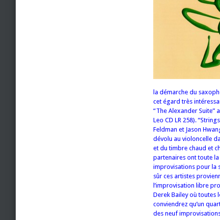
la démarche du saxophoni
cet égard très intéressa
“The Alexander Suite” a
Leo CD LR 258). “Strin
Feldman et Jason Hwang e
dévolu au violoncelle da
et du timbre chaud et ch
partenaires ont toute la
improvisations pour la s
sûr ces artistes provien
l’improvisation libre p
Derek Bailey où toutes 
conviendrez qu’un quarte
des neuf improvisations