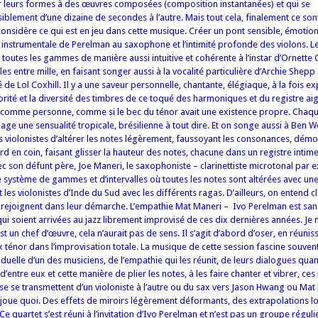
r leurs formes à des œuvres composées (composition instantanées) et qui se
lement d’une dizaine de secondes à l’autre. Mais tout cela, finalement ce son
considère ce qui est en jeu dans cette musique. Créer un pont sensible, émotion
x instrumentale de Perelman au saxophone et l’intimité profonde des violons. 
s toutes les gammes de manière aussi intuitive et cohérente à l’instar d’Ornette
es entre mille, en faisant songer aussi à la vocalité particulière d’Archie Shepp 
 de Lol Coxhill. Il y a une saveur personnelle, chantante, élégiaque, à la fois e
norité et la diversité des timbres de ce toqué des harmoniques et du registre aigu
r comme personne, comme si le bec du ténor avait une existence propre. Chaqu
dégage une sensualité tropicale, brésilienne à tout dire. Et on songe aussi à Ben W
s violonistes d’altérer les notes légèrement, faussoyant les consonances, dém
d en coin, faisant glisser la hauteur des notes, chacune dans un registre intim
c son défunt père, Joe Maneri, le saxophoniste – clarinettiste microtonal par e
 système de gammes et d’intervalles où toutes les notes sont altérées avec un
les violonistes d’Inde du Sud avec les différents ragas. D’ailleurs, on entend c
se rejoignent dans leur démarche. L’empathie Mat Maneri – Ivo Perelman est sa
ui soient arrivées au jazz librement improvisé de ces dix dernières années. Je n
st un chef d’œuvre, cela n’aurait pas de sens. Il s’agit d’abord d’oser, en réuni
ax ténor dans l’improvisation totale. La musique de cette session fascine souvent,
iduelle d’un des musiciens, de l’empathie qui les réunit, de leurs dialogues quan
entre eux et cette manière de plier les notes, à les faire chanter et vibrer, ces 
se se transmettent d’un violoniste à l’autre ou du sax vers Jason Hwang ou Mat
 joue quoi. Des effets de miroirs légèrement déformants, des extrapolations lo
e quartet s’est réuni à l’invitation d’Ivo Perelman et n’est pas un groupe régulier