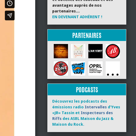
avantages auprès de nos
partenaires…
EN DEVENANT ADHÉRENT !
PARTENAIRES
PODCASTS
Découvrez les podcasts des
émissions radio
Intervalles
d’Yves
«JB» Tassin et
Inspecteurs des
Riffs
des ASBL Maison du Jazz &
Maison du Rock.