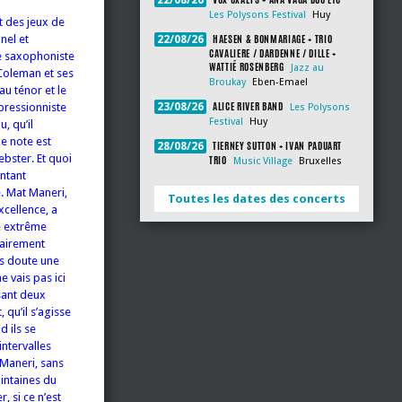
22/08/26
Les Polysons Festival
Huy
t des jeux de
HAESEN & BONMARIAGE + TRIO
nel et
22/08/26
CAVALIERE / DARDENNE / DILLE +
Le saxophoniste
WATTIÉ ROSENBERG
Jazz au
 Coleman et ses
Broukay
Eben-Emael
au ténor et le
ALICE RIVER BAND
xpressionniste
23/08/26
Les Polysons
Festival
Huy
, qu’il
e note est
TIERNEY SUTTON + IVAN PADUART
28/08/26
ebster. Et quoi
TRIO
Music Village
Bruxelles
ontant
e. Mat Maneri,
Toutes les dates des concerts
xcellence, a
e extrême
lairement
ns doute une
e vais pas ici
ssant deux
 qu’il s’agisse
d ils se
intervalles
 Maneri, sans
intaines du
, si ce n’est