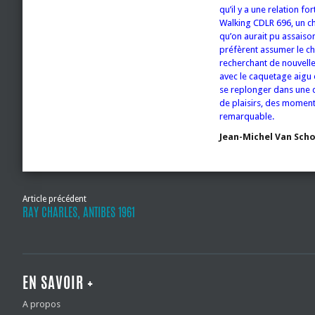
qu’il y a une relation 
Walking CDLR 696, un ch
qu’on aurait pu assaiso
préfèrent assumer le cha
recherchant de nouvelle
avec le caquetage aigu e
se replonger dans une d
de plaisirs, des moment
remarquable.
Jean-Michel Van Sch
Article précédent
RAY CHARLES, ANTIBES 1961
EN SAVOIR +
A propos