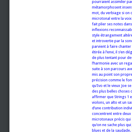
pourraient assimiler pa
métamorphosent insensib
mot, du verbiage si on 
microtonal entre la voi
fait plier ses notes dan
inflexions reconnaissabl
style étrangement altéré
et introvertie par la so
parvient à faire chante
étirée à l’envi, il s’en 
de plus tentant pour de
l’harmonie avec un regar
suite à son parcours ave
mis au point son propre
précision comme le font 
qu’Ivo et le vieux Joe 
des plus belles choses q
affirmer que Strings 1 e
violons, un alto et un s
d’une contribution indiv
concentrent entre deux d’
microtonaux précis qui 
qu’on ne sache plus qui
blues et de la saudade. C