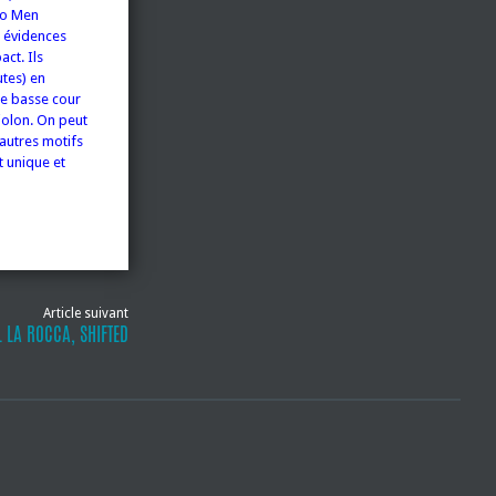
Two Men
s évidences
ct. Ils
utes) en
ne basse cour
iolon. On peut
autres motifs
t unique et
Article suivant
L LA ROCCA, SHIFTED