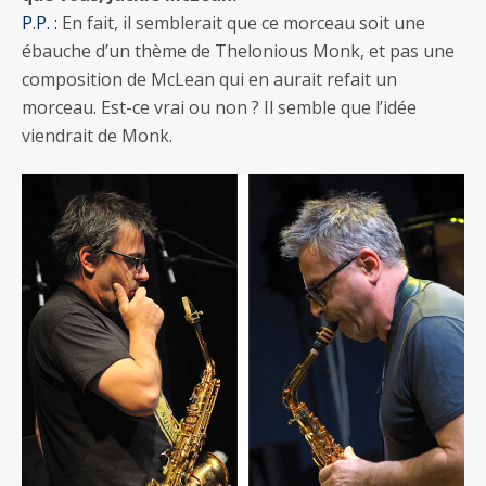
P.P. :
En fait, il semblerait que ce morceau soit une
ébauche d’un thème de Thelonious Monk, et pas une
composition de McLean qui en aurait refait un
morceau. Est-ce vrai ou non ? Il semble que l’idée
viendrait de Monk.