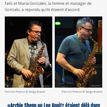
faits et Maria Gonzales, la femme et manager de
Gonzalo, a répondu qu’ils étaient d’accord.
Pierrick Pédron © Serge Braem
Pierrick Pédron © Serge Braem
«Archie Shepp ou Lee Konitz étaient déjà dans