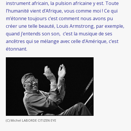
instrument africain, la pulsion africaine y est. Toute
l’humanité vient d’Afrique, vous comme moi ! Ce qui
m’étonne toujours c’est comment nous avons pu
créer une telle beauté, Louis Armstrong, par exemple,
quand j’entends son son, c’est la musique de ses
ancêtres qui se mélange avec celle d’Amérique, c’est
étonnant.
(C) Michel LABORDE CITIZEN EYE