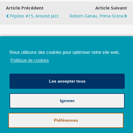
Article Précédent
Article Suivant
Pépites #15, Around Jazz
Robert-Ganau, Prima Scena
Top
Nous utilisons des cookies pour optimiser notre site web.
Mobile
Bureau
Politique de cookies
Les accepter tous
Ignorer
Avec le soutien de la Province de Liège
© 2026 - Tous droits réservés - JazzMania
Politique en matière de confidentialité et de vie privée
|
Politique de
Préférences
cookies (UE)
Hébergé par
Behostings.com