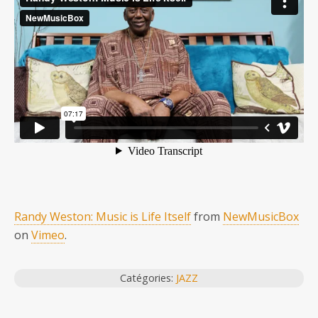
Randy Weston: Music is Life Itself
from
NewMusicBox
on
Vimeo
.
Catégories:
JAZZ