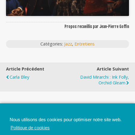
Propos recueillis par Jean-Pierre Goffin
Catégories:
Jazz
,
Entretiens
Article Précédent
Article Suivant
Carla Bley
David Mirarchi : Ink Folly,
Orchid Gleam
Top
Nous utilisons des cookies pour optimiser notre site web.
Mobile
Bureau
Politique de cookies