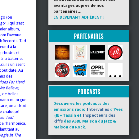
avantages auprès de nos
partenaires…
ago (ou
EN DEVENANT ADHÉRENT !
ago”
) qui s’est
emier album,
PARTENAIRES
nom l’avenue
rk Records. Tad
reund à la
e, rhodes et
à la batterie.
ci, ils unissent
dout date. Au
ans des
lues For Hard
We Believe,
PODCASTS
, de belles
 piano ou orgue
Découvrez les podcasts des
tare, on a droit
émissions radio
Intervalles
d’Yves
me chaloupé
«JB» Tassin et
Inspecteurs des
ver Told
Riffs
des ASBL Maison du Jazz &
de l’harmonica,
Maison du Rock.
dant tant au
oogie In The