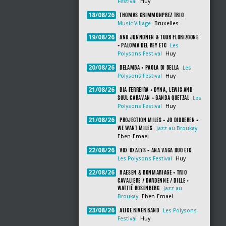
Festival
Huy
THOMAS GRIMMONPREZ TRIO
18/08/26
Music Village
Bruxelles
ANU JUNNONEN & TUUR FLORIZOONE
19/08/26
+ PALOMA DEL REY ETC
Les
Polysons Festival
Huy
BELAMBA + PAOLA DI BELLA
20/08/26
Les
Polysons Festival
Huy
BIA FERREIRA + DYNA, LEWIS AND
21/08/26
SOUL CARAVAN + BANDA QUETZAL
Les
Polysons Festival
Huy
PROJECTION MILES + JO DIDDEREN +
21/08/26
WE WANT MILES
Jazz au Broukay
Eben-Emael
VOX OXALYS + ANA VAGA DUO ETC
22/08/26
Les Polysons Festival
Huy
HAESEN & BONMARIAGE + TRIO
22/08/26
CAVALIERE / DARDENNE / DILLE +
WATTIÉ ROSENBERG
Jazz au
Broukay
Eben-Emael
ALICE RIVER BAND
23/08/26
Les Polysons
Festival
Huy