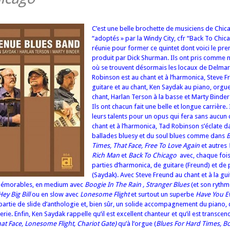
C’est une belle brochette de musiciens de Chic
“adoptés » par la Windy City, cfr “
Back To Chic
réunie pour former ce quintet dont voici le pr
produit par Dick Shurman. Ils ont pris comme 
où se trouvent désormais les locaux de Delma
Robinson est au chant et à l’harmonica, Steve F
guitare et au chant, Ken Saydak au piano, orgu
chant, Harlan Terson à la basse et Marty Binder 
Ils ont chacun fait une belle et longue carrière. I
leurs talents pour un opus qui fera sans aucun 
chant et à l’harmonica, Tad Robinson s’éclate d
ballades bluesy et du soul blues comme dans
B
Times, That Face, Free To Love Again
et autres
Rich Man
et
Back To Chicago
avec, chaque fois
parties d’harmonica, de guitare (Freund) et de
(Saydak). Avec Steve Freund au chant et à la gui
 mémorables, en medium avec
Boogie In The Rain , Stranger Blues
(et son ryth
Hey Big Bill
ou en slow avec
Lonesome Flight
et surtout un superbe
Have You E
artie de slide d’anthologie et, bien sûr, un solide accompagnement du piano, 
erie. Enfin, Ken Saydak rappelle qu’il est excellent chanteur et qu’il est transcen
at Face, Lonesome Flight, Chariot Gate)
qu’à l’orgue (
Blues For Hard Times, B