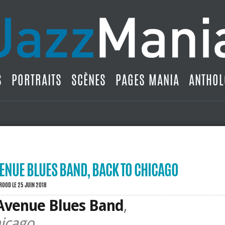
S
PORTRAITS
SCÈNES
PAGES MANIA
ANTHOL
ENUE BLUES BAND, BACK TO CHICAGO
BROOD
LE 25 JUIN 2018
Avenue Blues Band
,
icago