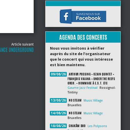
AGENDA DES CONCERTS
Article suivant
Nous vous invitons à vérifier
RANCE UNDERGROUND
auprès du site de l’organisateur
que le concert qui vous intéresse
est bien maintenu.
ARTHUR POSSING + OZAIN QUINTET +
09/08/26
FRANÇOIS VAIANA + UNDER THE REEFS
ORCH. + HOMMAGE À E.S.T. ETC
Gaume Jazz Festival
Rossignol-
Tintiny
NO STEAM
13/08/26
Music Village
Bruxelles
NO STEAM
14/08/26
Music Village
Bruxelles
CHAKÂM DUO
18/08/26
Les Polysons