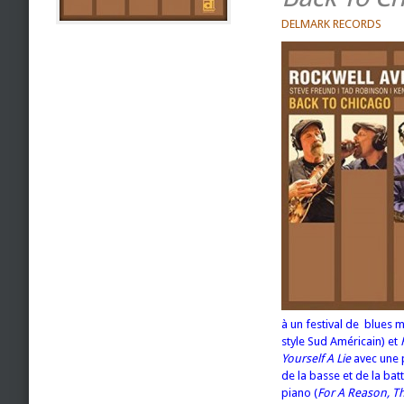
DELMARK RECORDS
à un festival de blues
style Sud Américain) et
Yourself A Lie
avec une p
de la basse et de la batt
piano (
For A Reason, Th