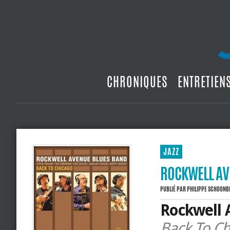
CHRONIQUES
ENTRETIEN
JAZZ
ROCKWELL AV
PUBLIÉ PAR
PHILIPPE SCHOON
Rockwell 
Back To Ch