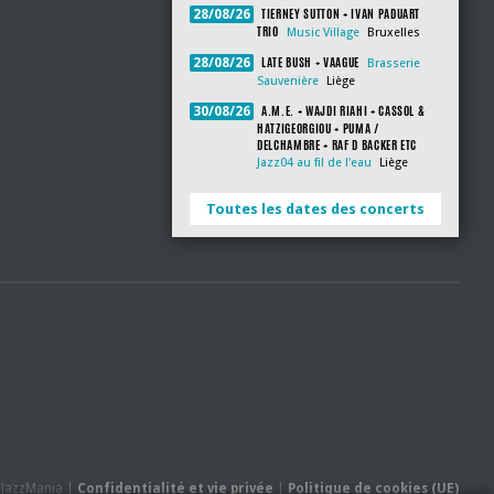
TIERNEY SUTTON + IVAN PADUART
28/08/26
TRIO
Music Village
Bruxelles
LATE BUSH + VAAGUE
28/08/26
Brasserie
Sauvenière
Liège
A.M.E. + WAJDI RIAHI + CASSOL &
30/08/26
HATZIGEORGIOU + PUMA /
DELCHAMBRE + RAF D BACKER ETC
Jazz04 au fil de l'eau
Liège
Toutes les dates des concerts
- JazzMania |
Confidentialité et vie privée
|
Politique de cookies (UE)