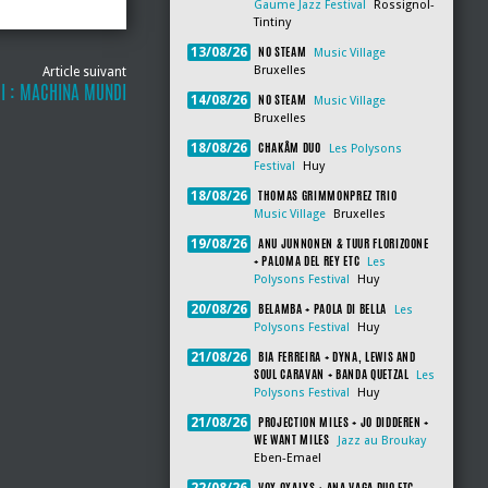
Gaume Jazz Festival
Rossignol-
Tintiny
NO STEAM
13/08/26
Music Village
Bruxelles
Article suivant
I : MACHINA MUNDI
NO STEAM
14/08/26
Music Village
Bruxelles
CHAKÂM DUO
18/08/26
Les Polysons
Festival
Huy
THOMAS GRIMMONPREZ TRIO
18/08/26
Music Village
Bruxelles
ANU JUNNONEN & TUUR FLORIZOONE
19/08/26
+ PALOMA DEL REY ETC
Les
Polysons Festival
Huy
BELAMBA + PAOLA DI BELLA
20/08/26
Les
Polysons Festival
Huy
BIA FERREIRA + DYNA, LEWIS AND
21/08/26
SOUL CARAVAN + BANDA QUETZAL
Les
Polysons Festival
Huy
PROJECTION MILES + JO DIDDEREN +
21/08/26
WE WANT MILES
Jazz au Broukay
Eben-Emael
VOX OXALYS + ANA VAGA DUO ETC