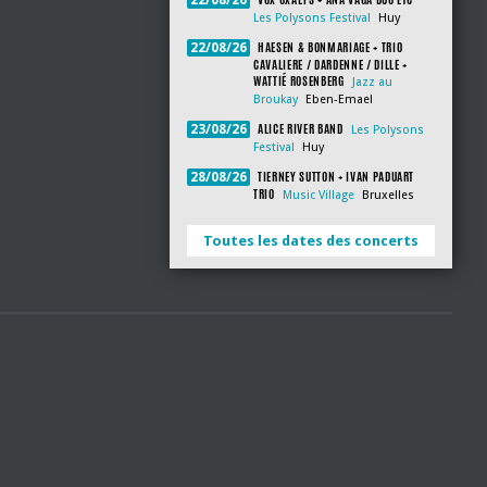
22/08/26
Les Polysons Festival
Huy
HAESEN & BONMARIAGE + TRIO
22/08/26
CAVALIERE / DARDENNE / DILLE +
WATTIÉ ROSENBERG
Jazz au
Broukay
Eben-Emael
ALICE RIVER BAND
23/08/26
Les Polysons
Festival
Huy
TIERNEY SUTTON + IVAN PADUART
28/08/26
TRIO
Music Village
Bruxelles
Toutes les dates des concerts