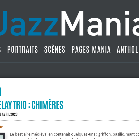
S
PORTRAITS
SCÈNES
PAGES MANIA
ANTHOL
AY TRIO : CHIM​È​RES
8 AVRIL 2023
ïe
Le bestiaire médiéval en contenait quelques-uns : griffon, basilic, manti