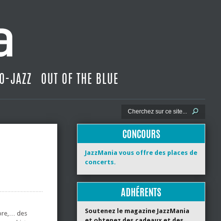
O-JAZZ
OUT OF THE BLUE
CONCOURS
JazzMania vous offre des places de
concerts.
ADHÉRENTS
Soutenez le magazine JazzMania
core,… des
et obtenez des cadeaux et des