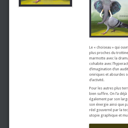
Le « choiseau » qui ouv
plus proches du trottin
marmotte avec la dramatu
cohabite avec l’hyperact
d’imagination d’un audit
oniriques et absurdes so
d’activité.
Pour les autres plus ter
bien suffire. On l’a déj
également par son large
son énergie ainsi que p
réel gouverné par la te
utopie graphique et mus