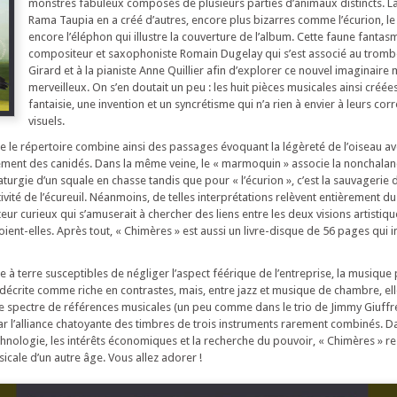
monstres fabuleux composés de plusieurs parties d’animaux distincts. L
Rama Taupia en a créé d’autres, encore plus bizarres comme l’écurion, 
encore l’éléphon qui illustre la couverture de l’album. Cette faune fantasm
compositeur et saxophoniste Romain Dugelay qui s’est associé au trom
Girard et à la pianiste Anne Quillier afin d’explorer ce nouvel imaginaire 
merveilleux. On s’en doutait un peu : les huit pièces musicales ainsi créée
fantaisie, une invention et un syncrétisme qui n’a rien à envier à leurs co
visuels.
re le répertoire combine ainsi des passages évoquant la légèreté de l’oiseau av
ement des canidés. Dans la même veine, le « marmoquin » associe la nonchalan
rgie d’un squale en chasse tandis que pour « l’écurion », c’est la sauvagerie d
ivité de l’écureuil. Néanmoins, de telles interprétations relèvent entièrement d
eur curieux qui s’amuserait à chercher des liens entre les deux visions artistiqu
ient-elles. Après tout, « Chimères » est aussi un livre-disque de 56 pages qui i
re à terre susceptibles de négliger l’aspect féérique de l’entreprise, la musique 
à décrite comme riche en contrastes, mais, entre jazz et musique de chambre, ell
 spectre de références musicales (un peu comme dans le trio de Jimmy Giuffre
ar l’alliance chatoyante des timbres de trois instruments rarement combinés. 
chnologie, les intérêts économiques et la recherche du pouvoir, « Chimères » 
icale d’un autre âge. Vous allez adorer !