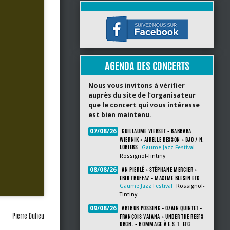
AGENDA DES CONCERTS
Nous vous invitons à vérifier
auprès du site de l’organisateur
que le concert qui vous intéresse
est bien maintenu.
GUILLAUME VIERSET + BARBARA
07/08/26
WIERNIK + AIRELLE BESSON + BJO / N.
LORIERS
Gaume Jazz Festival
Rossignol-Tintiny
AN PIERLÉ + STÉPHANE MERCIER +
08/08/26
ERIK TRUFFAZ + MAXIME BLESIN ETC
Gaume Jazz Festival
Rossignol-
Tintiny
ARTHUR POSSING + OZAIN QUINTET +
09/08/26
Pierre Dulieu
FRANÇOIS VAIANA + UNDER THE REEFS
ORCH. + HOMMAGE À E.S.T. ETC