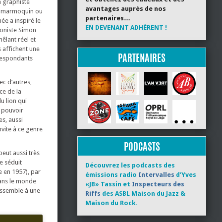
a graphiste
avantages auprès de nos
le marmoquin ou
partenaires…
ée a inspiré le
EN DEVENANT ADHÉRENT !
boniste Simon
mêlant réel et
s affichent une
PARTENAIRES
rrespondants
ec d’autres,
ce de la
u lion qui
u pouvoir
es, aussi
nvite à ce genre
PODCASTS
peut aussi très
e séduit
Découvrez les podcasts des
 en 1957), par
émissions radio
Intervalles
d’Yves
Dans le monde
«JB» Tassin et
Inspecteurs des
ressemble à une
Riffs
des ASBL Maison du Jazz &
Maison du Rock.