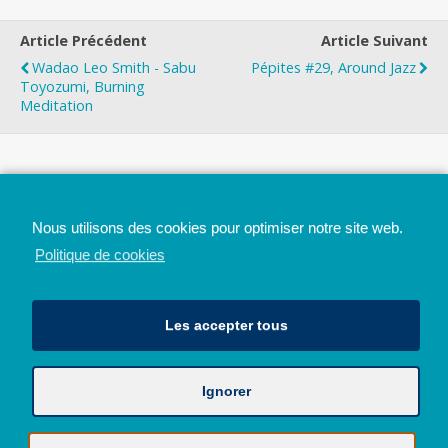
Article Précédent
Article Suivant
Wadao Leo Smith - Sabu
Pépites #29, Around Jazz
Toyozumi, Burning
Meditation
Top
Nous utilisons des cookies pour optimiser notre site web.
Mobile
Bureau
Politique de cookies
Les accepter tous
Ignorer
Avec le soutien de la Province de Liège
© 2026 - Tous droits réservés - JazzMania