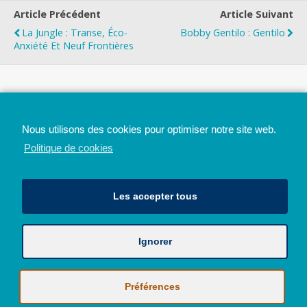
Article Précédent
Article Suivant
La Jungle : Transe, Éco-
Bobby Gentilo : Gentilo
Anxiété Et Neuf Frontières
Top
Nous utilisons des cookies pour optimiser notre site web.
Mobile
Bureau
Politique de cookies
Les accepter tous
Ignorer
Avec le soutien de la Province de Liège
© 2026 - Tous droits réservés - JazzMania
Politique en matière de confidentialité et de vie privée
|
Politique de
Préférences
cookies (UE)