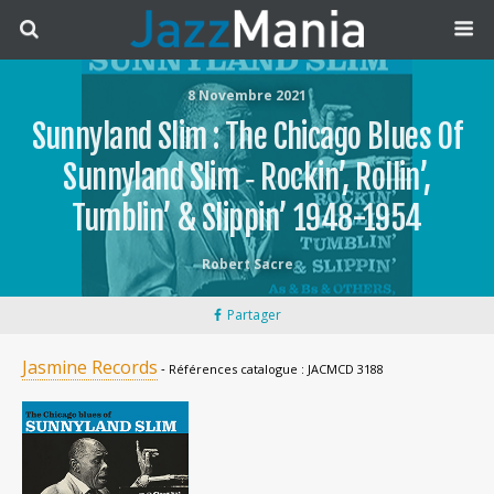
8 Novembre 2021
Sunnyland Slim : The Chicago Blues Of
Sunnyland Slim ‐ Rockin’, Rollin’,
Tumblin’ & Slippin’ 1948-1954
Robert Sacre
Partager
Jasmine Records
‐ Références catalogue : JACMCD 3188