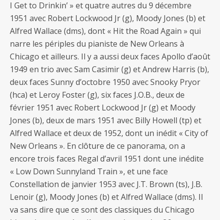
I Get to Drinkin’ » et quatre autres du 9 décembre
1951 avec Robert Lockwood Jr (g), Moody Jones (b) et
Alfred Wallace (dms), dont « Hit the Road Again » qui
narre les périples du pianiste de New Orleans à
Chicago et ailleurs. Il y a aussi deux faces Apollo d’août
1949 en trio avec Sam Casimir (g) et Andrew Harris (b),
deux faces Sunny d’octobre 1950 avec Snooky Pryor
(hca) et Leroy Foster (g), six faces J.O.B., deux de
février 1951 avec Robert Lockwood Jr (g) et Moody
Jones (b), deux de mars 1951 avec Billy Howell (tp) et
Alfred Wallace et deux de 1952, dont un inédit « City of
New Orleans ». En clôture de ce panorama, on a
encore trois faces Regal d’avril 1951 dont une inédite
« Low Down Sunnyland Train », et une face
Constellation de janvier 1953 avec J.T. Brown (ts), J.B.
Lenoir (g), Moody Jones (b) et Alfred Wallace (dms). Il
va sans dire que ce sont des classiques du Chicago