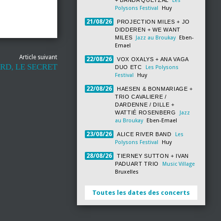
+ BANDA QUETZAL
Les
Polysons Festival
Huy
21/08/26
PROJECTION MILES + JO
DIDDEREN + WE WANT
MILES
Jazz au Broukay
Eben-
Emael
Article suivant
22/08/26
VOX OXALYS + ANA VAGA
D, LE SECRET
DUO ETC
Les Polysons
Festival
Huy
22/08/26
HAESEN & BONMARIAGE +
TRIO CAVALIERE /
DARDENNE / DILLE +
WATTIÉ ROSENBERG
Jazz
au Broukay
Eben-Emael
23/08/26
ALICE RIVER BAND
Les
Polysons Festival
Huy
28/08/26
TIERNEY SUTTON + IVAN
PADUART TRIO
Music Village
Bruxelles
Toutes les dates des concerts