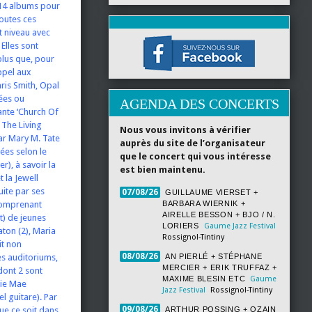
 14 albums pour
outes ces
t niveau avec
Elles sont
lus que, pour
appel aux
ris Smith, Opal
iées ou
AGENDA DES CONCERTS
tante ‘Church Of
 The Living
Nous vous invitons à vérifier
ar Mary M. Tate
auprès du site de l’organisateur
ées selon le
que le concert qui vous intéresse
r), à savoir la
est bien maintenu.
 la Jewell
uite par ses
07/08/26
GUILLAUME VIERSET +
comprenant
BARBARA WIERNIK +
AIRELLE BESSON + BJO / N.
t) de jeunes
LORIERS
Gaume Jazz Festival
aton (2), Maria
Rossignol-Tintiny
it non
08/08/26
es auditoriums,
AN PIERLÉ + STÉPHANE
MERCIER + ERIK TRUFFAZ +
dont 2 sont
MAXIME BLESIN ETC
Gaume
tie Mae
Jazz Festival
Rossignol-Tintiny
l guitare). Par
09/08/26
que ce soit dans
ARTHUR POSSING + OZAIN