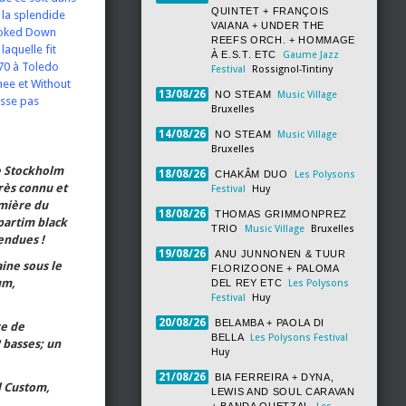
QUINTET + FRANÇOIS
 la splendide
VAIANA + UNDER THE
looked Down
REEFS ORCH. + HOMMAGE
laquelle fit
À E.S.T. ETC
Gaume Jazz
970 à Toledo
Festival
Rossignol-Tintiny
Thee et Without
13/08/26
NO STEAM
Music Village
asse pas
Bruxelles
14/08/26
NO STEAM
Music Village
Bruxelles
de Stockholm
18/08/26
CHAKÂM DUO
Les Polysons
rès connu et
Festival
Huy
umière du
18/08/26
THOMAS GRIMMONPREZ
(partim black
TRIO
Music Village
Bruxelles
endues !
19/08/26
ANU JUNNONEN & TUUR
aine sous le
FLORIZOONE + PALOMA
um,
DEL REY ETC
Les Polysons
Festival
Huy
20/08/26
BELAMBA + PAOLA DI
re de
BELLA
Les Polysons Festival
2 basses; un
Huy
21/08/26
BIA FERREIRA + DYNA,
l Custom,
LEWIS AND SOUL CARAVAN