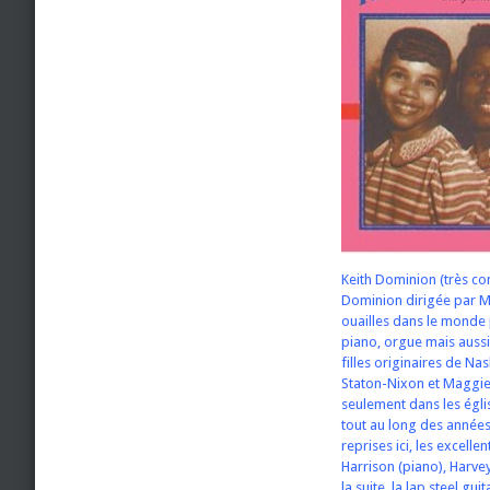
Keith Dominion (très co
Dominion dirigée par Ma
ouailles dans le monde
piano, orgue mais aussi 
filles originaires de Na
Staton-Nixon et Maggie 
seulement dans les égli
tout au long des année
reprises ici, les excell
Harrison (piano), Harvey
la suite, la lap steel gu