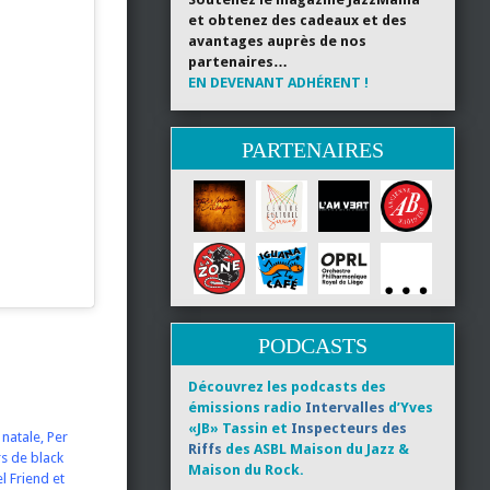
et obtenez des cadeaux et des
avantages auprès de nos
partenaires…
EN DEVENANT ADHÉRENT !
PARTENAIRES
PODCASTS
Découvrez les podcasts des
émissions radio
Intervalles
d’Yves
«JB» Tassin et
Inspecteurs des
natale, Per
Riffs
des ASBL Maison du Jazz &
rs de black
Maison du Rock.
 Friend et