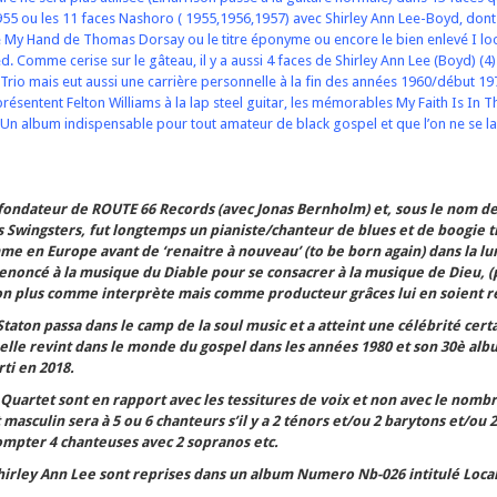
1955 ou les 11 faces Nashoro ( 1955,1956,1957) avec Shirley Ann Lee-Boyd, dont
e My Hand de Thomas Dorsay ou le titre éponyme ou encore le bien enlevé I 
 Comme cerise sur le gâteau, il y a aussi 4 faces de Shirley Ann Lee (Boyd) (4) 
 Trio mais eut aussi une carrière personnelle à la fin des années 1960/début 1
présentent Felton Williams à la lap steel guitar, les mémorables My Faith Is In 
Un album indispensable pour tout amateur de black gospel et que l’on ne se l
cofondateur de ROUTE 66 Records (avec Jonas Bernholm) et, sous le nom 
 Swingsters, fut longtemps un pianiste/chanteur de blues et de boogie t
e en Europe avant de ‘renaitre à nouveau’ (to be born again) dans la l
 renoncé à la musique du Diable pour se consacrer à la musique de Dieu, 
on plus comme interprète mais comme producteur grâces lui en soient r
 Staton passa dans le camp de la soul music et a atteint une célébrité cert
elle revint dans le monde du gospel dans les années 1980 et son 30è alb
ti en 2018.
 Quartet sont en rapport avec les tessitures de voix et non avec le nomb
masculin sera à 5 ou 6 chanteurs s’il y a 2 ténors et/ou 2 barytons et/ou 
ompter 4 chanteuses avec 2 sopranos etc.
 Shirley Ann Lee sont reprises dans un album Numero Nb-026 intitulé Loca