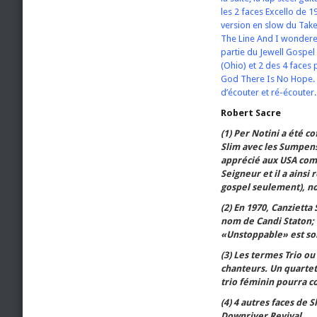
les 2 faces Excello de 
version en slow du Tak
The Line And I wondered.
partie du Jewell Gospel
(Ohio) et 2 des 4 faces 
God There Is No Hope. 
d’écouter et ré-écouter.
Robert Sacre
(1) Per Notini a été 
Slim avec les Sumpens
apprécié aux USA comm
Seigneur et il a ainsi
gospel seulement), n
(2) En 1970, Canzietta
nom de Candi Staton; 
«Unstoppable» est sor
(3) Les termes Trio ou
chanteurs. Un quartet 
trio féminin pourra c
(4) 4 autres faces de
Downriver Revival.