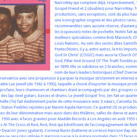
NarroWay qui comptent déjà, respectivement,
Gospel Friend et 2 (doubles) pour NarroWay. T
productions, sans exceptions, sont du plus hau
une iconographie soignée et des photos rares. 
recommandées sans aucune réserve, d’autant p
les (copieuses) notes de pochette, Notini fait 
meilleurs spécialistes comme Bob Marovich, Ch
Louis Nations.. Au sein des sectes dites Sanctif
Pentecôtistes, il y a, entre autres, la très impor
God In Christ’ (COGIC) mais aussi la ‘Church Of
God, Pillar And Ground Of The Truth’ fondée p
en 1899. Elle se subdivise en 2 branches, nomm
nom de leurs leaders historiques (Chief Oversee
nservatrice avec une propension à parquer la musique strictement en interne) et
ttie Lue Jewell (de 1942 à 1992), laquelle a choisit d’exporter la musique prod
 profane, leurs chanteuses et chanteurs étant accompagnés par des groupes 
des lap steel guitars, basses et drums. Le Jewell Gospel Trio, (en fait un quarte
shville (Te) fait évidemment partie de cette mouvance avec 3 sœurs, Canzetta St
Staton-Peebles rejointes par Naomi Aquila Harrison. Ce quartet (3) se produis
ses de leur dénomination mais aussi dans des théâtres, salles de danse et autr
s 1950 avec 4 faces gravées pour Aladdin Records à Los Angeles en août 1953 
ents At The Cross et Rest, Rest, Rest qui bénéficient de l’accompagnement de Net
 ‘Deacon’ Jones (guitare), Corneva Burns (batterie) et Lorenzo Harrison (lap stee
itare ne sera plus utilisée (L.Harrison passe à la guitare normale) dans 13 faces 