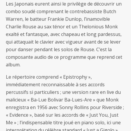
Les Japonais eurent ainsi le privilège de découvrir un
combo soudé comprenant le contrebassiste Butch
Warren, le batteur Frankie Dunlop, l’inamovible
Charlie Rouse au sax ténor et un Thelonious Monk
exalté et fantasque, avec chapeau et long pardessus,
qui attaquait le clavier avec vigueur avant de se lever
pour danser pendant les solos de Rouse. C’est la
composante audio de ce programme que reprend cet
album.
Le répertoire comprend « Epistrophy »,
immédiatement reconnaissable à ses accords
percussifs si particuliers ; une version rare en live du
malicieux « Ba-Lue Bolivar Ba-Lues-Are » que Monk
enregistra en 1956 avec Sonny Rollins pour Riverside ;
« Evidence », basé sur les accords de « Just You, Just
Me » ; l’indispensable titre joué en piano solo, ici une
interprétation du célèbre standard « Just a Gigolo »